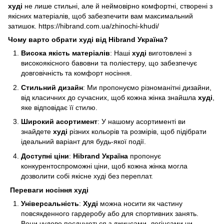
худі
не лише стильні, але й неймовірно комфортні, створені з
якісних матеріалів, щоб забезпечити вам максимальний
затишок.
https://hibrand.com.ua/zhinochi-khudi/
Чому варто обрати худі від Hibrand Україна?
Висока якість матеріалів
: Наші
худі
виготовлені з
високоякісного бавовни та поліестеру, що забезпечує
довговічність та комфорт носіння.
Стильний дизайн
: Ми пропонуємо різноманітні дизайни,
від класичних до сучасних, щоб кожна жінка знайшла
худі
,
яке відповідає її стилю.
Широкий асортимент
: У нашому асортименті ви
знайдете
худі
різних кольорів та розмірів, щоб підібрати
ідеальний варіант для будь-якої події.
Доступні ціни
:
Hibrand Україна
пропонує
конкурентоспроможні ціни, щоб кожна жінка могла
дозволити собі якісне худі без переплат.
Переваги носіння худі
Універсальність
:
Худі
можна носити як частину
повсякденного гардеробу або для спортивних занять.
Вони чудово поєднуються з джинсами, легінсами чи