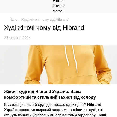
Блог
Худі жіночі чому від Hibrand
Худі жіночі чому від Hibrand
25 червня 2024
Жіночі худі від Hibrand Україна: Ваша
комфортний та стильний захист від холоду
Шукаєте ідеальний
худі
для прохолодних днів?
Hibrand
Україна
пропонує широкий асортимент
жіночих худ
і, які
стануть вашими улюбленими елементами гардеробу. Наші