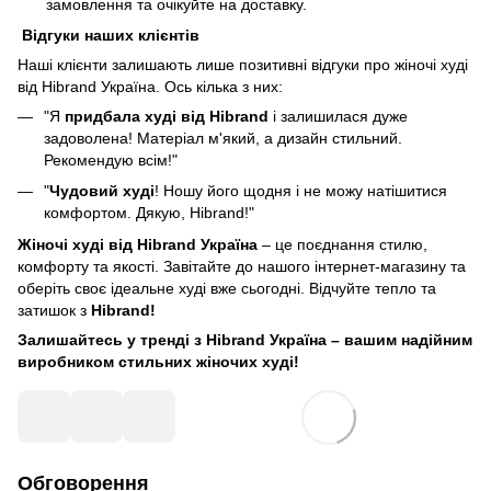
замовлення та очікуйте на доставку.
Відгуки наших клієнтів
Наші клієнти залишають лише позитивні відгуки про жіночі худі
від Hibrand Україна. Ось кілька з них:
"Я
придбала худі від Hibrand
і залишилася дуже
задоволена! Матеріал м'який, а дизайн стильний.
Рекомендую всім!"
"
Чудовий худі
! Ношу його щодня і не можу натішитися
комфортом. Дякую, Hibrand!"
Жіночі худі від Hibrand Україна
– це поєднання стилю,
комфорту та якості. Завітайте до нашого інтернет-магазину та
оберіть своє ідеальне худі вже сьогодні. Відчуйте тепло та
затишок з
Hibrand!
Залишайтесь у тренді з Hibrand Україна – вашим надійним
виробником стильних жіночих худі!
Обговорення