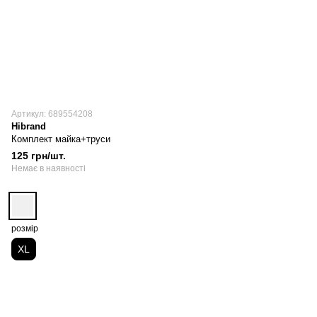
Артикул: 689554208
Hibrand
Комплект майка+труси
125 грн/шт.
Немає в наявності
розмір
XL