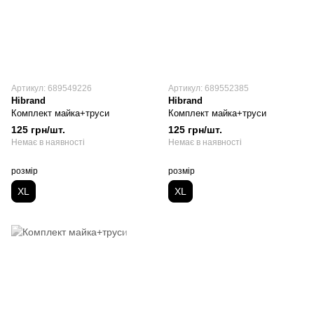
Артикул: 689549226
Артикул: 689552385
Hibrand
Hibrand
Комплект майка+труси
Комплект майка+труси
125 грн/шт.
125 грн/шт.
Немає в наявності
Немає в наявності
розмір
розмір
XL
XL