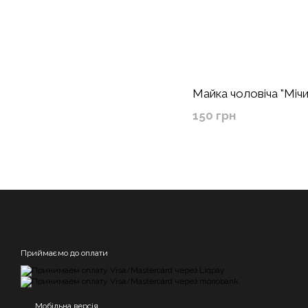
Майка чоловіча "Мічиг
150 грн
Приймаємо до оплати
Мобільна версія