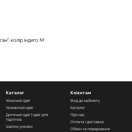
ан", колір індиго М
Каталог
Клієнтам
Жіночий одяг
Вхід до кабінету
Чоловічий одяг
Каталог
Дитячий одяг | одяг для
Про нас
підлітків
Оплата і доставка
Шапки унісекс
Обмін та повернення