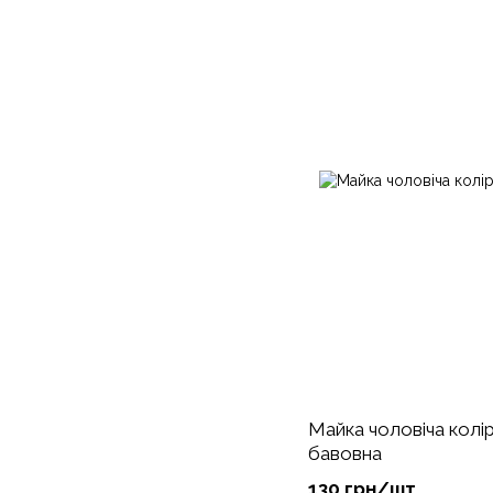
Майка чоловіча колір
бавовна
130 грн/шт