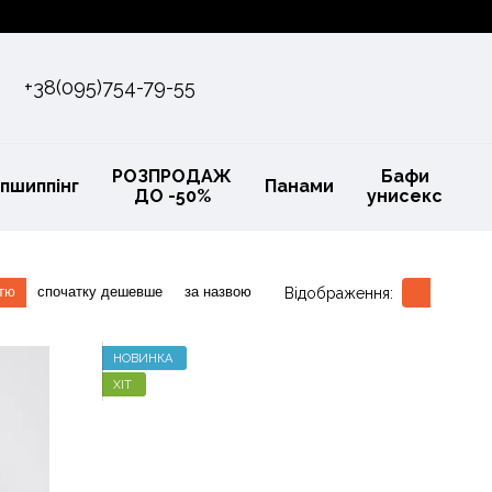
+38(095)754-79-55
РОЗПРОДАЖ
Бафи
пшиппінг
Панами
ДО -50%
унисекс
стю
спочатку дешевше
за назвою
Відображення:
НОВИНКА
ХІТ