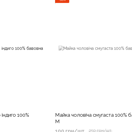
 індиго 100%
Майка чоловіча смугаста 100% 
М
100 грн/шт.
250 грн/шт.