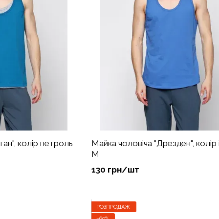
ган", колір петроль
Майка чоловіча "Дрезден", колір 
М
130 грн/шт
РОЗПРОДАЖ
−60%