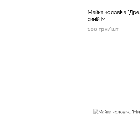
Майка чоловіча "Дрез
синій M
100 грн/шт