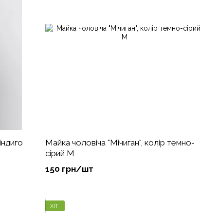
індиго
Майка чоловіча "Мічиган", колір темно-
сірий М
150 грн/шт
ХІТ