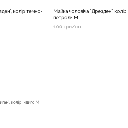
ден", колір темно-
Майка чоловіча "Дрезден", колір
петроль M
100 грн/шт