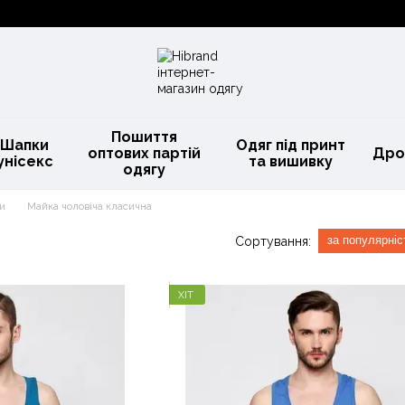
Пошиття
Шапки
Одяг під принт
оптових партій
Дро
унісекс
та вишивку
одягу
ки
Майка чоловіча класична
за популярні
Сортування:
ХІТ