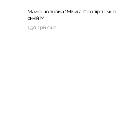
Майка чоловіча "Мічиган", колір темно-
синій М
150 грн/шт