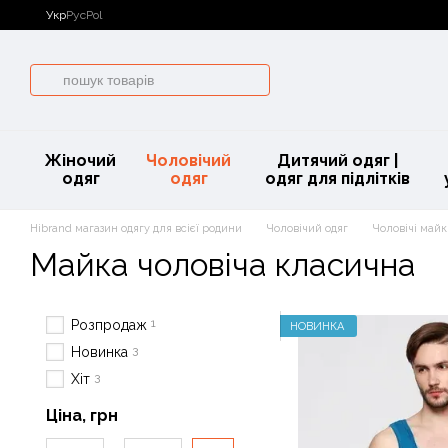
Перейти до основного контенту
Укр
Рус
Pol
Жіночий
Чоловічий
Дитячий одяг |
одяг
одяг
одяг для підлітків
Hibrand магазин одягу для всієї родини
Чоловічий одяг
Чоловічі май
Майка чоловіча класична
1
Розпродаж
НОВИНКА
3
Новинка
3
Хіт
Ціна, грн
Від Ціна, грн
До Ціна, грн