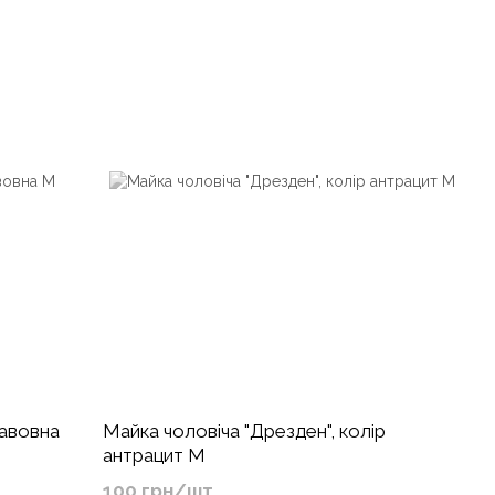
бавовна
Майка чоловіча "Дрезден", колір
антрацит М
100 грн/шт