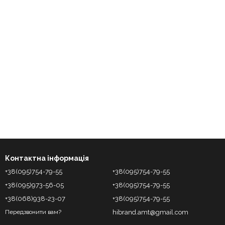
Контактна інформація
+38(095)754-79-55
+38(095)754-79-55
+38(095)973-56-05
+38(095)754-79-55
+38(068)938-23-07
+38(095)754-79-55
hibrand.amt@gmail.com
Передзвонити вам?