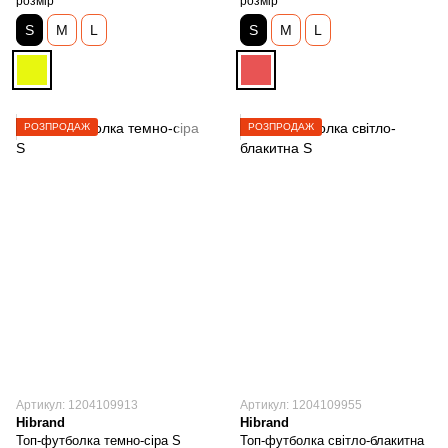
розмір
розмір
S
M
L
S
M
L
РОЗПРОДАЖ
РОЗПРОДАЖ
Артикул: 1204109913
Артикул: 1204109955
Hibrand
Hibrand
Топ-футболка темно-сіра S
Топ-футболка світло-блакитна