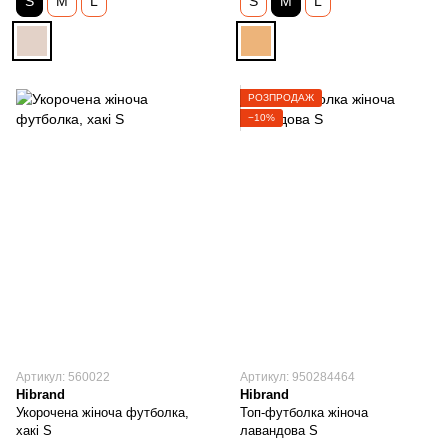
S
M
L
S
M
L
РОЗПРОДАЖ
−10%
Артикул: 560022
Артикул: 950284464
Hibrand
Hibrand
Укорочена жіноча футболка,
Топ-футболка жіноча
хакі S
лавандова S