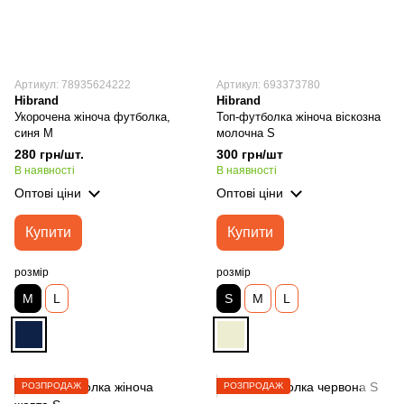
Артикул: 78935624222
Артикул: 693373780
Hibrand
Hibrand
Укорочена жіноча футболка,
Топ-футболка жіноча віскозна
синя М
молочна S
280 грн/шт.
300 грн/шт
В наявності
В наявності
Оптові ціни
Оптові ціни
Купити
Купити
розмір
розмір
M
L
S
M
L
РОЗПРОДАЖ
РОЗПРОДАЖ