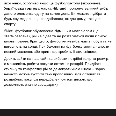
якої жінки, особливо якщо це футболки-топи (вкорочені).
Українська торгова марка Hibrand
пропонує великий вибір
даного елемента одягу на кожен день. Ви можете підібрати
будь-яку модель, що сподобалася, як для дому, так і для
спорту.
Якість футболок обумовлена відмінним матеріалом (це
100% бавовна), річ не сідає та не розтягнеться після кількох
циклів прання. Крім цього, футболки невибагливі в побуті та не
вигоряють на сонці. При бажанні на футболку можна нанести
певний малюнок або принт, що зробить її стильнішою.
Досить зайти на наш сайт та вибрати потрібні колір та розмір,
є можливість робити покупки оптом і в роздріб. Придбати
стильну та комфортну річ за демократичною ціною – зараз
нечасто можна зустріти таку пропозицію. Для оптових та
роздрібних покупців передбачені суттєві знижки, що
дозволяють значно заощадити)