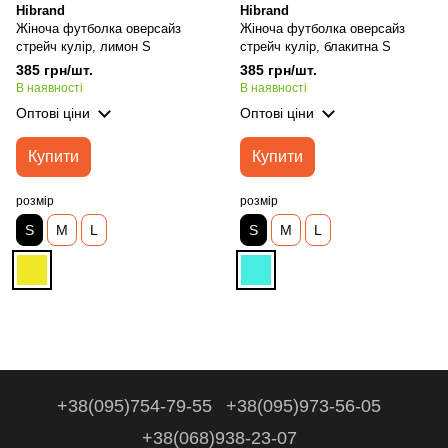
Hibrand
Hibrand
Жіноча футболка оверсайз
Жіноча футболка оверсайз
стрейч кулір, лимон S
стрейч кулір, блакитна S
385 грн/шт.
385 грн/шт.
В наявності
В наявності
Оптові ціни
Оптові ціни
Купити
Купити
розмір
розмір
S
M
L
S
M
L
+38(095)754-79-55
+38(095)973-56-05
+38(068)938-23-07