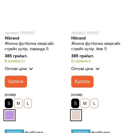
Артикул: 0099002
Артикул: 006601
Hibrand
Hibrand
Жіноча футболка оверсайз
Жіноча футболка оверсайз
стрейч кулір, лаванда S
стрейч кулір, беж S
385 грн/шт.
385 грн/шт.
В наявності
В наявності
Оптові ціни
Оптові ціни
Купити
Купити
розмір
розмір
S
M
L
S
M
L
НОВИНКА
НОВИНКА