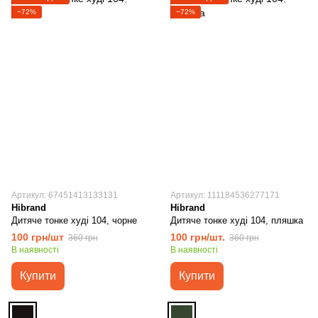
−72%
−72%
Артикул: 67451413133131
Артикул: 111184536277171
Hibrand
Hibrand
Дитяче тонке худі 104, чорне
Дитяче тонке худі 104, пляшка
100 грн/шт
100 грн/шт.
360 грн
360 грн
В наявності
В наявності
Купити
Купити