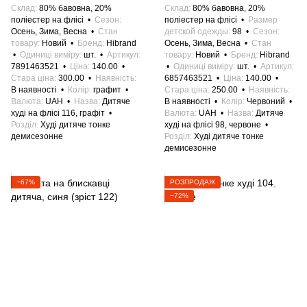
Склад
80% бавовна, 20%
Склад
80% бавовна, 20%
поліестер на флісі
Сезон
поліестер на флісі
Размер
Осень, Зима, Весна
Стан
детской одежды
98
Сезон
товару
Новий
Бренд
Hibrand
Осень, Зима, Весна
Стан
Одиниці виміру
шт.
Артикул
товару
Новий
Бренд
Hibrand
7891463521
Ціна
140.00
Одиниці виміру
шт.
Артикул
Стара ціна
300.00
Наявність
6857463521
Ціна
140.00
В наявності
Колір
графит
Стара ціна
250.00
Наявність
Валюта
UAH
Назва
Дитяче
В наявності
Колір
Червоний
худі на флісі 116, графіт
Валюта
UAH
Назва
Дитяче
Розділ
Худі дитяче тонке
худі на флісі 98, червоне
демисезонне
Розділ
Худі дитяче тонке
демисезонне
−67%
РОЗПРОДАЖ
−72%