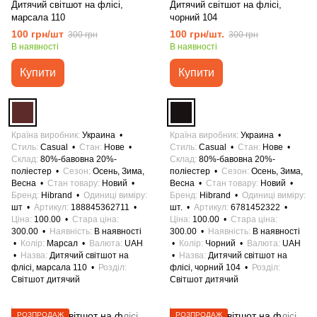
Дитячий світшот на флісі,
Дитячий світшот на флісі,
марсала 110
чорний 104
100 грн/шт
100 грн/шт.
300 грн
300 грн
В наявності
В наявності
Купити
Купити
Країна виробник
Украина
Країна виробник
Украина
Стиль
Casual
Стан
Нове
Стиль
Casual
Стан
Нове
Склад
80%-бавовна 20%-
Склад
80%-бавовна 20%-
поліестер
Сезон
Осень, Зима,
поліестер
Сезон
Осень, Зима,
Весна
Стан товару
Новий
Весна
Стан товару
Новий
Бренд
Hibrand
Одиниці виміру
Бренд
Hibrand
Одиниці виміру
шт
Артикул
188845362711
шт.
Артикул
6781452322
Ціна
100.00
Стара ціна
Ціна
100.00
Стара ціна
300.00
Наявність
В наявності
300.00
Наявність
В наявності
Колір
Марсал
Валюта
UAH
Колір
Чорний
Валюта
UAH
Назва
Дитячий світшот на
Назва
Дитячий світшот на
флісі, марсала 110
Розділ
флісі, чорний 104
Розділ
Світшот дитячий
Світшот дитячий
РОЗПРОДАЖ
РОЗПРОДАЖ