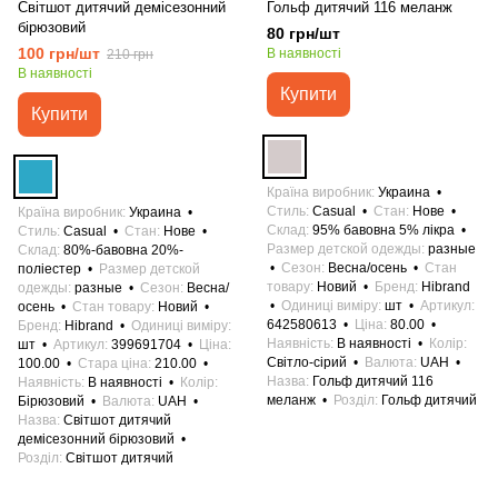
Світшот дитячий демісезонний
Гольф дитячий 116 меланж
бірюзовий
80 грн/шт
100 грн/шт
В наявності
210 грн
В наявності
Купити
Купити
Країна виробник
Украина
Стиль
Casual
Стан
Нове
Країна виробник
Украина
Склад
95% бавовна 5% лікра
Стиль
Casual
Стан
Нове
Размер детской одежды
разные
Склад
80%-бавовна 20%-
Сезон
Весна/осень
Стан
поліестер
Размер детской
товару
Новий
Бренд
Hibrand
одежды
разные
Сезон
Весна/
Одиниці виміру
шт
Артикул
осень
Стан товару
Новий
642580613
Ціна
80.00
Бренд
Hibrand
Одиниці виміру
Наявність
В наявності
Колір
шт
Артикул
399691704
Ціна
Світло-сірий
Валюта
UAH
100.00
Стара ціна
210.00
Назва
Гольф дитячий 116
Наявність
В наявності
Колір
меланж
Розділ
Гольф дитячий
Бірюзовий
Валюта
UAH
Назва
Світшот дитячий
демісезонний бірюзовий
Розділ
Світшот дитячий