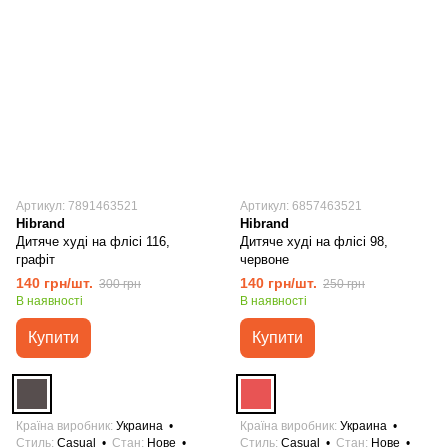
Артикул: 7891463521
Артикул: 6857463521
Hibrand
Hibrand
Дитяче худі на флісі 116,
Дитяче худі на флісі 98,
графіт
червоне
140 грн/шт.
140 грн/шт.
300 грн
250 грн
В наявності
В наявності
Купити
Купити
Країна виробник
Украина
Країна виробник
Украина
Стиль
Casual
Стан
Нове
Стиль
Casual
Стан
Нове