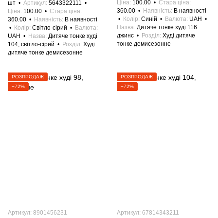
Ціна
100.00
Стара ціна
шт
Артикул
5643322111
360.00
Наявність
В наявності
Ціна
100.00
Стара ціна
Колір
Синій
Валюта
UAH
360.00
Наявність
В наявності
Назва
Дитяче тонке худі 116
Колір
Світло-сірий
Валюта
джинс
Розділ
Худі дитяче
UAH
Назва
Дитяче тонке худі
тонке демисезонне
104, світло-сірий
Розділ
Худі
дитяче тонке демисезонне
РОЗПРОДАЖ
РОЗПРОДАЖ
−72%
−72%
Артикул: 8901456231
Артикул: 67814343211