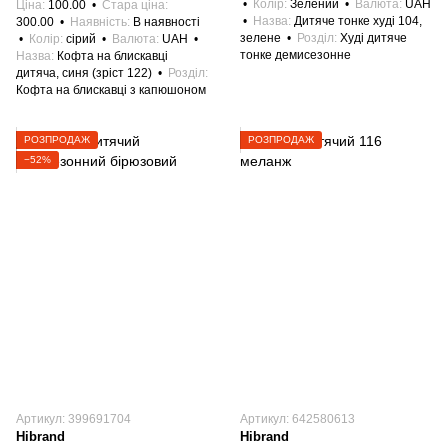
Колір
Зелений
Валюта
UAH
Ціна
100.00
Стара ціна
Назва
Дитяче тонке худі 104,
300.00
Наявність
В наявності
зелене
Розділ
Худі дитяче
Колір
сірий
Валюта
UAH
тонке демисезонне
Назва
Кофта на блискавці
дитяча, синя (зріст 122)
Розділ
Кофта на блискавці з капюшоном
РОЗПРОДАЖ
РОЗПРОДАЖ
−52%
Артикул: 399691704
Артикул: 642580613
Hibrand
Hibrand