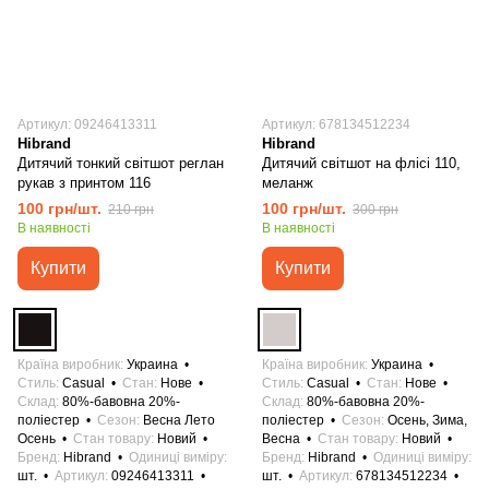
Артикул: 09246413311
Артикул: 678134512234
Hibrand
Hibrand
Дитячий тонкий світшот реглан
Дитячий світшот на флісі 110,
рукав з принтом 116
меланж
100 грн/шт.
100 грн/шт.
210 грн
300 грн
В наявності
В наявності
Купити
Купити
Країна виробник
Украина
Країна виробник
Украина
Стиль
Casual
Стан
Нове
Стиль
Casual
Стан
Нове
Склад
80%-бавовна 20%-
Склад
80%-бавовна 20%-
поліестер
Сезон
Весна Лето
поліестер
Сезон
Осень, Зима,
Осень
Стан товару
Новий
Весна
Стан товару
Новий
Бренд
Hibrand
Одиниці виміру
Бренд
Hibrand
Одиниці виміру
шт.
Артикул
09246413311
шт.
Артикул
678134512234