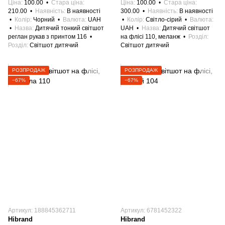
Ціна
100.00
Стара ціна
Ціна
100.00
Стара ціна
210.00
Наявність
В наявності
300.00
Наявність
В наявності
Колір
Чорний
Валюта
UAH
Колір
Світло-сірий
Валюта
Назва
Дитячий тонкий світшот
UAH
Назва
Дитячий світшот
реглан рукав з принтом 116
на флісі 110, меланж
Розділ
Розділ
Світшот дитячий
Світшот дитячий
РОЗПРОДАЖ
РОЗПРОДАЖ
−67%
−67%
Артикул: 188845362711
Артикул: 6781452322
Hibrand
Hibrand