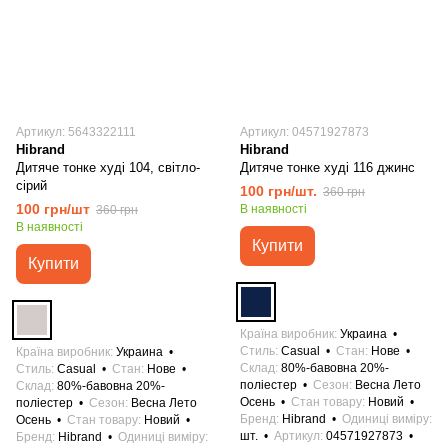
Артикул: 5643322111
Артикул: 04571927873
Hibrand
Hibrand
Дитяче тонке худі 104, світло-
Дитяче тонке худі 116 джинс
сірий
100 грн/шт.
360 грн
100 грн/шт
В наявності
360 грн
В наявності
Купити
Купити
Країна виробник
Украина
Стиль
Casual
Стан
Нове
Країна виробник
Украина
Склад
80%-бавовна 20%-
Стиль
Casual
Стан
Нове
поліестер
Сезон
Весна Лето
Склад
80%-бавовна 20%-
Осень
Стан товару
Новий
поліестер
Сезон
Весна Лето
Бренд
Hibrand
Одиниці виміру
Осень
Стан товару
Новий
шт.
Артикул
04571927873
Бренд
Hibrand
Одиниці виміру