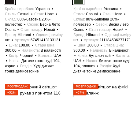
Країна виробник
Украина
Країна виробник
Украина
Стиль
Casual
Стан
Нове
Стиль
Casual
Стан
Нове
Склад
80%-бавовна 20%-
Склад
80%-бавовна 20%-
поліестер
Сезон
Весна Лето
поліестер
Сезон
Весна Лето
Осень
Стан товару
Новий
Осень
Стан товару
Новий
Бренд
Hibrand
Одиниці виміру
Бренд
Hibrand
Одиниці виміру
шт
Артикул
67451413133131
шт.
Артикул
111184536277171
Ціна
100.00
Стара ціна
Ціна
100.00
Стара ціна
360.00
Наявність
В наявності
360.00
Наявність
В наявності
Колір
Чорний
Валюта
UAH
Колір
Бутылочный
Валюта
Назва
Дитяче тонке худі 104,
UAH
Назва
Дитяче тонке худі
чорне
Розділ
Худі дитяче
104, пляшка
Розділ
Худі
тонке демисезонне
дитяче тонке демисезонне
РОЗПРОДАЖ
РОЗПРОДАЖ
−52%
−67%