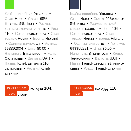
Країна виробник
Украина
Країна виробник
Украина
Стан
Нове
Склад
95%
Стан
Нове
Склад
95%хлопок
бавовна 5% лікра
Размер
5%ликра
Размер детской
детской одежды
разные
Рост
одежды
разные
Рост
104
116
Сезон
всесезонка
Стан
Сезон
всесезонка
Стан
товару
Новий
Бренд
Hibrand
товару
Новий
Бренд
Hibrand
Одиниці виміру
шт
Артикул
Одиниці виміру
шт
Артикул
693392834
Ціна
80.00
693395221
Ціна
80.00
Наявність
В наявності
Колір
Наявність
В наявності
Колір
Салатовий
Валюта
UAH
Темно-синій
Валюта
UAH
Назва
Гольф дитячий 116
Назва
Гольф детский 92 темно-
салатовий
Розділ
Гольф
синій
Розділ
Гольф дитячий
дитячий
РОЗПРОДАЖ
РОЗПРОДАЖ
−72%
−72%