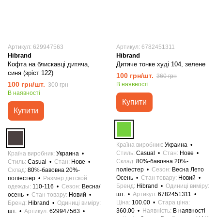
Артикул: 629947563
Артикул: 6782451311
Hibrand
Hibrand
Кофта на блискавці дитяча,
Дитяче тонке худі 104, зелене
синя (зріст 122)
100 грн/шт.
360 грн
100 грн/шт.
В наявності
300 грн
В наявності
Купити
Купити
Країна виробник
Украина
Стиль
Casual
Стан
Нове
Країна виробник
Украина
Склад
80%-бавовна 20%-
Стиль
Casual
Стан
Нове
поліестер
Сезон
Весна Лето
Склад
80%-бавовна 20%-
Осень
Стан товару
Новий
поліестер
Размер детской
Бренд
Hibrand
Одиниці виміру
одежды
110-116
Сезон
Весна/
шт.
Артикул
6782451311
осень
Стан товару
Новий
Ціна
100.00
Стара ціна
Бренд
Hibrand
Одиниці виміру
360.00
Наявність
В наявності
шт.
Артикул
629947563