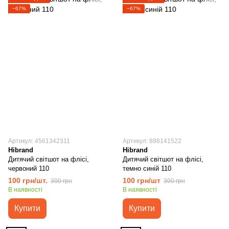
−67%
−67%
Артикул: 4561342311
Артикул: 888141522
Hibrand
Hibrand
Дитячий світшот на флісі,
Дитячий світшот на флісі,
червоний 110
темно синій 110
100 грн/шт.
100 грн/шт
300 грн
300 грн
В наявності
В наявності
Купити
Купити