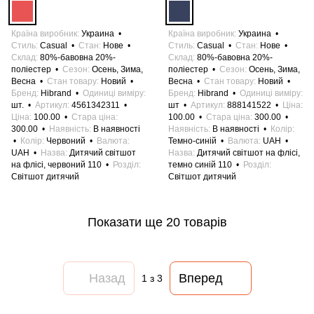
Країна виробник
Украина
Країна виробник
Украина
Стиль
Casual
Стан
Нове
Стиль
Casual
Стан
Нове
Склад
80%-бавовна 20%-
Склад
80%-бавовна 20%-
поліестер
Сезон
Осень, Зима,
поліестер
Сезон
Осень, Зима,
Весна
Стан товару
Новий
Весна
Стан товару
Новий
Бренд
Hibrand
Одиниці виміру
Бренд
Hibrand
Одиниці виміру
шт.
Артикул
4561342311
шт
Артикул
888141522
Ціна
Ціна
100.00
Стара ціна
100.00
Стара ціна
300.00
300.00
Наявність
В наявності
Наявність
В наявності
Колір
Колір
Червоний
Валюта
Темно-синій
Валюта
UAH
UAH
Назва
Дитячий світшот
Назва
Дитячий світшот на флісі,
на флісі, червоний 110
Розділ
темно синій 110
Розділ
Світшот дитячий
Світшот дитячий
Показати ще 20 товарів
Назад
Вперед
1
з 3