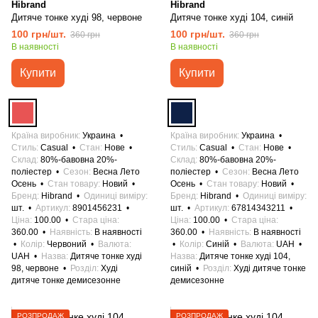
Hibrand
Hibrand
Дитяче тонке худі 98, червоне
Дитяче тонке худі 104, синій
100 грн/шт.
100 грн/шт.
360 грн
360 грн
В наявності
В наявності
Купити
Купити
Країна виробник
Украина
Країна виробник
Украина
Стиль
Casual
Стан
Нове
Стиль
Casual
Стан
Нове
Склад
80%-бавовна 20%-
Склад
80%-бавовна 20%-
поліестер
Сезон
Весна Лето
поліестер
Сезон
Весна Лето
Осень
Стан товару
Новий
Осень
Стан товару
Новий
Бренд
Hibrand
Одиниці виміру
Бренд
Hibrand
Одиниці виміру
шт.
Артикул
8901456231
шт.
Артикул
67814343211
Ціна
100.00
Стара ціна
Ціна
100.00
Стара ціна
360.00
Наявність
В наявності
360.00
Наявність
В наявності
Колір
Червоний
Валюта
Колір
Синій
Валюта
UAH
UAH
Назва
Дитяче тонке худі
Назва
Дитяче тонке худі 104,
98, червоне
Розділ
Худі
синій
Розділ
Худі дитяче тонке
дитяче тонке демисезонне
демисезонне
РОЗПРОДАЖ
РОЗПРОДАЖ