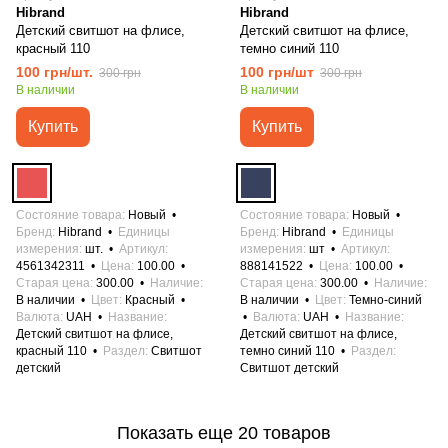
Hibrand
Hibrand
Детский свитшот на флисе,
Детский свитшот на флисе,
красный 110
темно синий 110
100 грн/шт.
100 грн/шт
300 грн
300 грн
В наличии
В наличии
Купить
Купить
Состояние товара
Новый
Состояние товара
Новый
Бренд
Hibrand
Единицы
Бренд
Hibrand
Единицы
измерения
шт.
Артикул
измерения
шт
Артикул
4561342311
Цена
100.00
888141522
Цена
100.00
Старая цена
300.00
Наличие
Старая цена
300.00
Наличие
В наличии
Цвет
Красный
В наличии
Цвет
Темно-синий
Валюта
UAH
Название
Валюта
UAH
Название
Детский свитшот на флисе,
Детский свитшот на флисе,
красный 110
Раздел
Свитшот
темно синий 110
Раздел
детский
Свитшот детский
Показать еще 20 товаров