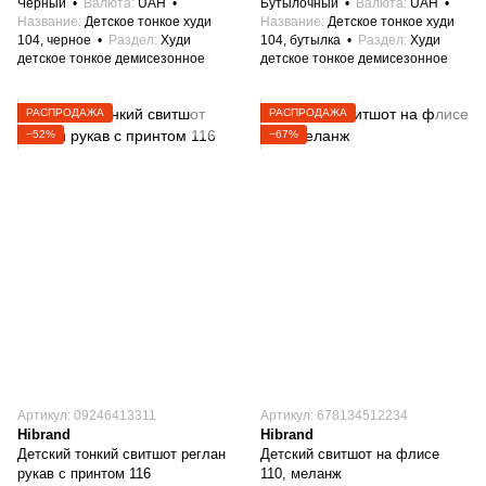
Черный
Валюта
UAH
Бутылочный
Валюта
UAH
Название
Детское тонкое худи
Название
Детское тонкое худи
104, черное
Раздел
Худи
104, бутылка
Раздел
Худи
детское тонкое демисезонное
детское тонкое демисезонное
РАСПРОДАЖА
РАСПРОДАЖА
−52%
−67%
Артикул: 09246413311
Артикул: 678134512234
Hibrand
Hibrand
Детский тонкий свитшот реглан
Детский свитшот на флисе
рукав с принтом 116
110, меланж