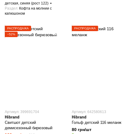
детская, синяя (рост 122)
Раздел
Кофта на молнии с
капюшоном
РАСПРОДАЖА
РАСПРОДАЖА
−52%
Артикул: 399691704
Артикул: 642580613
Hibrand
Hibrand
Свитшот детский
Гольф детский 116 меланж
демисезонный бирюзовый
80 грн/шт