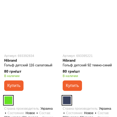
Артикул: 693392834
Артикул: 693395221
Hibrand
Hibrand
Гольф детский 116 салатовый
Гольф детский 92 темно-синий
80 грн/шт
80 грн/шт
В наличии
В наличии
Купить
Купить
Страна производитель
Украина
Страна производитель
Украина
Состояние
Новое
Состав
Состояние
Новое
Состав