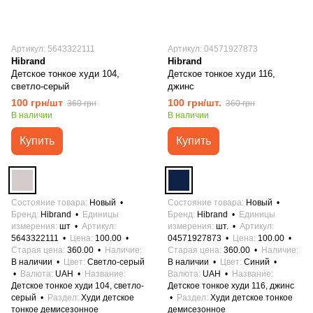
Артикул: 5643322111
Артикул: 04571927873
Hibrand
Hibrand
Детское тонкое худи 104,
Детское тонкое худи 116,
светло-серый
джинс
100 грн/шт
100 грн/шт.
360 грн
360 грн
В наличии
В наличии
Купить
Купить
Состояние товара
Новый
Состояние товара
Новый
Бренд
Hibrand
Единицы
Бренд
Hibrand
Единицы
измерения
шт
Артикул
измерения
шт.
Артикул
5643322111
Цена
100.00
04571927873
Цена
100.00
Старая цена
360.00
Наличие
Старая цена
360.00
Наличие
В наличии
Цвет
Светло-серый
В наличии
Цвет
Синий
Валюта
UAH
Название
Валюта
UAH
Название
Детское тонкое худи 104, светло-
Детское тонкое худи 116, джинс
серый
Раздел
Худи детское
Раздел
Худи детское тонкое
тонкое демисезонное
демисезонное