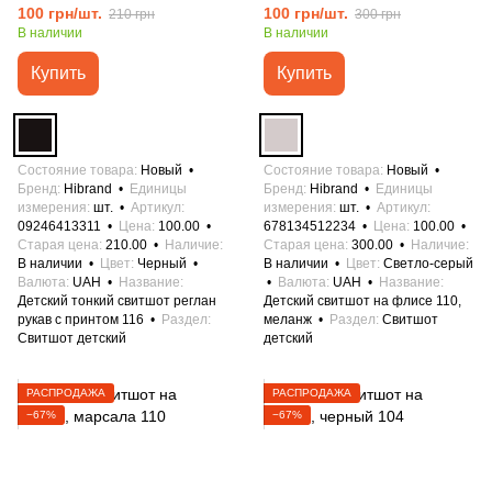
100 грн/шт.
100 грн/шт.
210 грн
300 грн
В наличии
В наличии
Купить
Купить
Состояние товара
Новый
Состояние товара
Новый
Бренд
Hibrand
Единицы
Бренд
Hibrand
Единицы
измерения
шт.
Артикул
измерения
шт.
Артикул
09246413311
Цена
100.00
678134512234
Цена
100.00
Старая цена
210.00
Наличие
Старая цена
300.00
Наличие
В наличии
Цвет
Черный
В наличии
Цвет
Светло-серый
Валюта
UAH
Название
Валюта
UAH
Название
Детский тонкий свитшот реглан
Детский свитшот на флисе 110,
рукав с принтом 116
Раздел
меланж
Раздел
Свитшот
Свитшот детский
детский
РАСПРОДАЖА
РАСПРОДАЖА
−67%
−67%