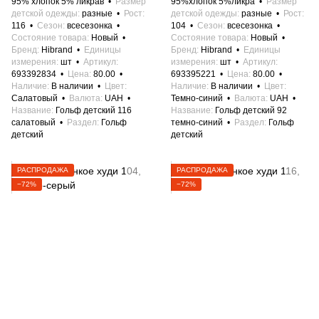
95% хлопок 5% ликрав
Размер
95%хлопок 5%ликра
Размер
детской одежды
разные
Рост
детской одежды
разные
Рост
116
Сезон
всесезонка
104
Сезон
всесезонка
Состояние товара
Новый
Состояние товара
Новый
Бренд
Hibrand
Единицы
Бренд
Hibrand
Единицы
измерения
шт
Артикул
измерения
шт
Артикул
693392834
Цена
80.00
693395221
Цена
80.00
Наличие
В наличии
Цвет
Наличие
В наличии
Цвет
Салатовый
Валюта
UAH
Темно-синий
Валюта
UAH
Название
Гольф детский 116
Название
Гольф детский 92
салатовый
Раздел
Гольф
темно-синий
Раздел
Гольф
детский
детский
РАСПРОДАЖА
РАСПРОДАЖА
−72%
−72%