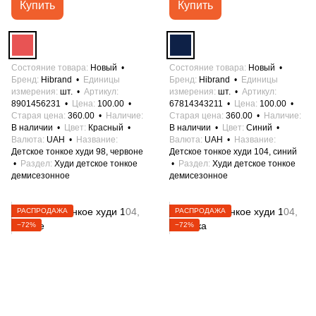
Купить
Купить
Состояние товара
Новый
Состояние товара
Новый
Бренд
Hibrand
Единицы
Бренд
Hibrand
Единицы
измерения
шт.
Артикул
измерения
шт.
Артикул
8901456231
Цена
100.00
67814343211
Цена
100.00
Старая цена
360.00
Наличие
Старая цена
360.00
Наличие
В наличии
Цвет
Красный
В наличии
Цвет
Синий
Валюта
UAH
Название
Валюта
UAH
Название
Детское тонкое худи 98, червоне
Детское тонкое худи 104, синий
Раздел
Худи детское тонкое
Раздел
Худи детское тонкое
демисезонное
демисезонное
РАСПРОДАЖА
РАСПРОДАЖА
−72%
−72%