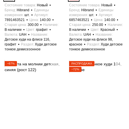
Состояние товара
Новый
Состояние товара
Новый
Бренд
Hibrand
Единицы
Бренд
Hibrand
Единицы
измерения
шт.
Артикул
измерения
шт.
Артикул
7891463521
Цена
140.00
6857463521
Цена
140.00
Старая цена
300.00
Наличие
Старая цена
250.00
Наличие
В наличии
Цвет
графит
В наличии
Цвет
Красный
Валюта
UAH
Название
Валюта
UAH
Название
Детское худи на флисе 116,
Детское худи на флисе 98,
графит
Раздел
Худи детское
красное
Раздел
Худи детское
тонкое демисезонное
тонкое демисезонное
−67%
РАСПРОДАЖА
−72%