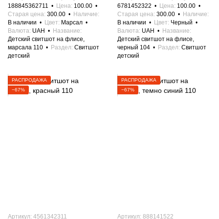
188845362711
Цена
100.00
6781452322
Цена
100.00
Старая цена
300.00
Наличие
Старая цена
300.00
Наличие
В наличии
Цвет
Марсал
В наличии
Цвет
Черный
Валюта
UAH
Название
Валюта
UAH
Название
Детский свитшот на флисе,
Детский свитшот на флисе,
марсала 110
Раздел
Свитшот
черный 104
Раздел
Свитшот
детский
детский
РАСПРОДАЖА
РАСПРОДАЖА
−67%
−67%
Артикул: 4561342311
Артикул: 888141522