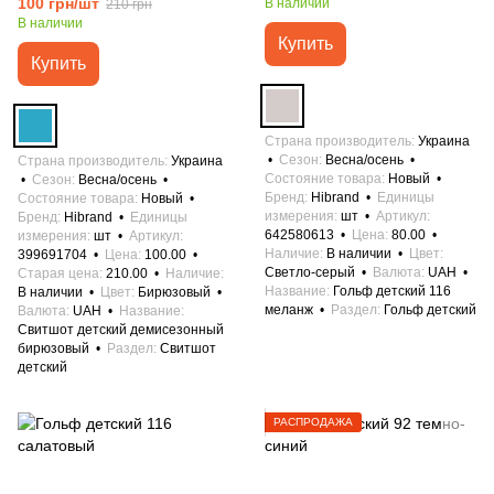
100 грн/шт
В наличии
210 грн
В наличии
Купить
Купить
Страна производитель
Украина
Сезон
Весна/осень
Страна производитель
Украина
Состояние товара
Новый
Сезон
Весна/осень
Бренд
Hibrand
Единицы
Состояние товара
Новый
измерения
шт
Артикул
Бренд
Hibrand
Единицы
642580613
Цена
80.00
измерения
шт
Артикул
Наличие
В наличии
Цвет
399691704
Цена
100.00
Светло-серый
Валюта
UAH
Старая цена
210.00
Наличие
Название
Гольф детский 116
В наличии
Цвет
Бирюзовый
меланж
Раздел
Гольф детский
Валюта
UAH
Название
Свитшот детский демисезонный
бирюзовый
Раздел
Свитшот
детский
РАСПРОДАЖА