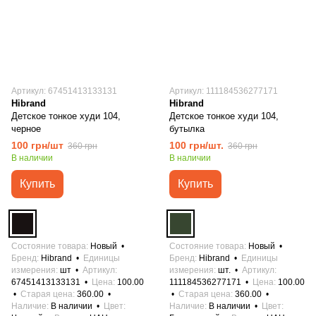
Артикул: 67451413133131
Артикул: 111184536277171
Hibrand
Hibrand
Детское тонкое худи 104,
Детское тонкое худи 104,
черное
бутылка
100 грн/шт
100 грн/шт.
360 грн
360 грн
В наличии
В наличии
Купить
Купить
Состояние товара
Новый
Состояние товара
Новый
Бренд
Hibrand
Единицы
Бренд
Hibrand
Единицы
измерения
шт
Артикул
измерения
шт.
Артикул
67451413133131
Цена
100.00
111184536277171
Цена
100.00
Старая цена
360.00
Старая цена
360.00
Наличие
В наличии
Цвет
Наличие
В наличии
Цвет