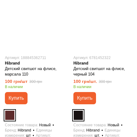
Артикул: 188845362711
Артикул: 6781452322
Hibrand
Hibrand
Детский свитшот на флисе,
Детский свитшот на флисе,
марсала 110
черный 104
100 грн/шт
100 грн/шт.
300 грн
300 грн
В наличии
В наличии
Купить
Купить
Состояние товара
Новый
Состояние товара
Новый
Бренд
Hibrand
Единицы
Бренд
Hibrand
Единицы
измерения
шт
Артикул
измерения
шт.
Артикул