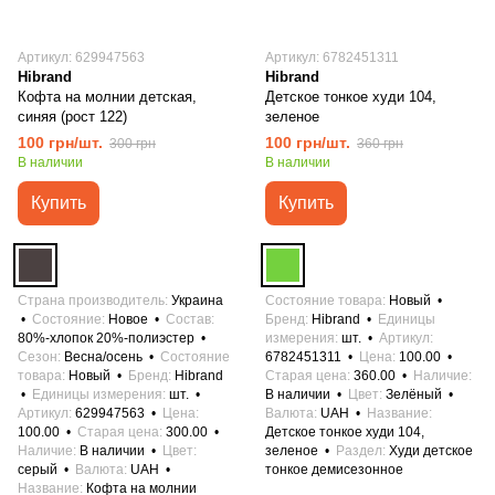
Артикул: 629947563
Артикул: 6782451311
Hibrand
Hibrand
Кофта на молнии детская,
Детское тонкое худи 104,
синяя (рост 122)
зеленое
100 грн/шт.
100 грн/шт.
300 грн
360 грн
В наличии
В наличии
Купить
Купить
Страна производитель
Украина
Состояние товара
Новый
Состояние
Новое
Состав
Бренд
Hibrand
Единицы
80%-хлопок 20%-полиэстер
измерения
шт.
Артикул
Сезон
Весна/осень
Состояние
6782451311
Цена
100.00
товара
Новый
Бренд
Hibrand
Старая цена
360.00
Наличие
Единицы измерения
шт.
В наличии
Цвет
Зелёный
Артикул
629947563
Цена
Валюта
UAH
Название
100.00
Старая цена
300.00
Детское тонкое худи 104,
Наличие
В наличии
Цвет
зеленое
Раздел
Худи детское
серый
Валюта
UAH
тонкое демисезонное
Название
Кофта на молнии