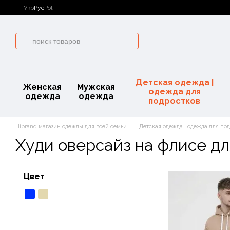
Перейти к основному контенту
Укр
Рус
Pol
Детская одежда |
Женская
Мужская
одежда для
одежда
одежда
подростков
Hibrand магазин одежды для всей семьи
Детская одежда | одежда для по
Худи оверсайз на флисе дл
Цвет