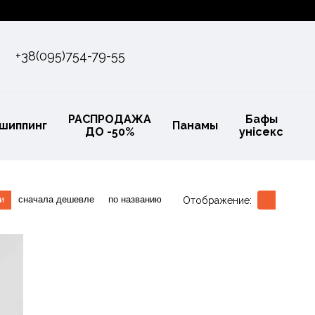
+38(095)754-79-55
РАСПРОДАЖА
Бафы
шиппинг
Панамы
ДО -50%
унісекс
и
сначала дешевле
по названию
Отображение: