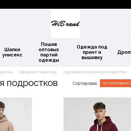
Пошив
Одежда под
Шапки
оптовых
принт и
Дроп
унисекс
партий
вышивку
одежды
дростков
Одежда для подростков
Худи оверсайз на флисе для подростков
я подростков
по популярност
Сортировка: