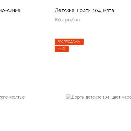
но-синие
Детские шорты 104, мята
80 грн/шт
РАСПРОДАЖА
−59%