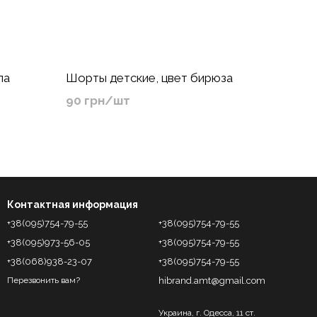
ла
Шорты детские, цвет бирюза
90 грн/шт
Контактная информация
+38(095)754-79-55
+38(095)754-79-55
+38(095)973-56-05
+38(095)754-79-55
+38(068)938-23-07
+38(095)754-79-55
hibrand.amt@gmail.com
Перезвонить вам?
Украина, г. Одесса, 11 ст.