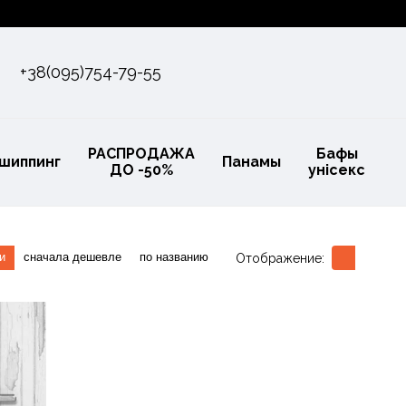
+38(095)754-79-55
РАСПРОДАЖА
Бафы
шиппинг
Панамы
ДО -50%
унісекс
и
сначала дешевле
по названию
Отображение: