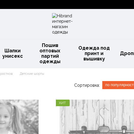
Пошив
Одежда под
Шапки
оптовых
принт и
Дроп
унисекс
партий
вышивку
одежды
дростков
Детские шорты
по популярност
Сортировка:
ХИТ