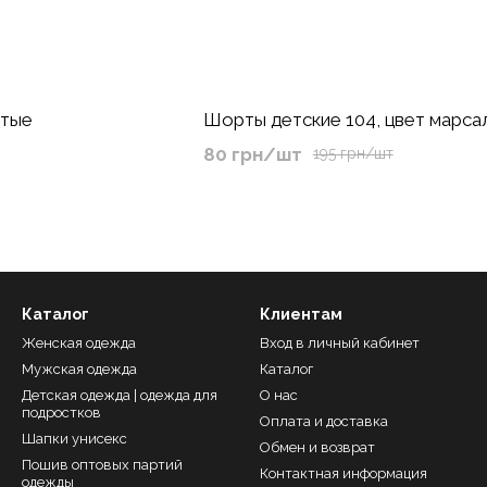
лтые
Шорты детские 104, цвет марса
80 грн/шт
195 грн/шт
Каталог
Клиентам
Женская одежда
Вход в личный кабинет
Мужская одежда
Каталог
Детская одежда | одежда для
О нас
подростков
Оплата и доставка
Шапки унисекс
Обмен и возврат
Пошив оптовых партий
Контактная информация
одежды