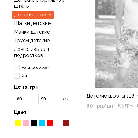
штаны
Детские шорты
Шапки детские
Майки детские
Трусы детские
Лонгсливы для
подростков
4
Распродажа
1
Хит
Цена, грн
Детские шорты 116,
От Цена, грн
До Цена, грн
OK
80 грн/шт
195 грн/ш
Цвет