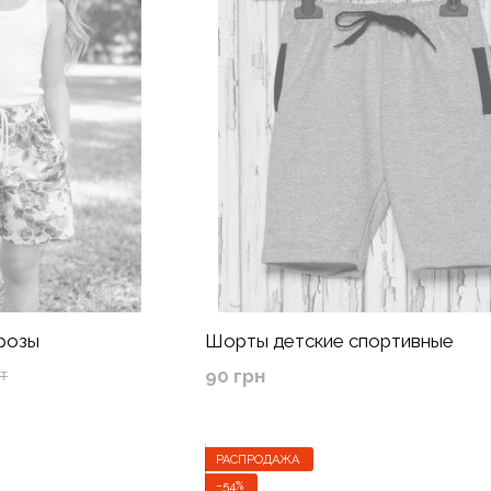
 розы
Шорты детские спортивные
90 грн
т
РАСПРОДАЖА
−54%