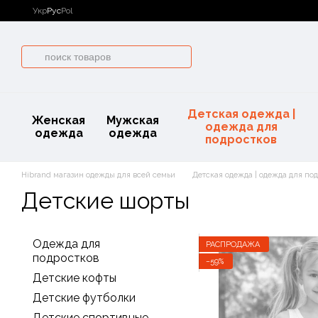
Перейти к основному контенту
Укр
Рус
Pol
Детская одежда |
Женская
Мужская
одежда для
одежда
одежда
подростков
Hibrand магазин одежды для всей семьи
Детская одежда | одежда для по
Детские шорты
Одежда для
РАСПРОДАЖА
подростков
−59%
Детские кофты
Детские футболки
Детские спортивные