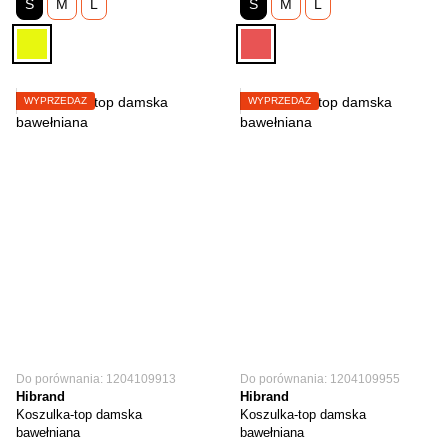
S
M
L
S
M
L
WYPRZEDAŻ
WYPRZEDAŻ
Do porównania: 1204109913
Do porównania: 1204109955
Hibrand
Hibrand
Koszulka-top damska
Koszulka-top damska
bawełniana
bawełniana