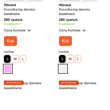
Do porównania: 1204109925
Do porównania: 1204109261
Hibrand
Hibrand
Koszulka-top damska
Koszulka-top damska
bawełniana
bawełniana
280 грн/szt.
280 грн/szt.
В наявності
В наявності
Ceny hurtowe
Ceny hurtowe
Kup
Kup
rozmiar
rozmiar
S
M
L
S
M
L
WYPRZEDAŻ
WYPRZEDAŻ