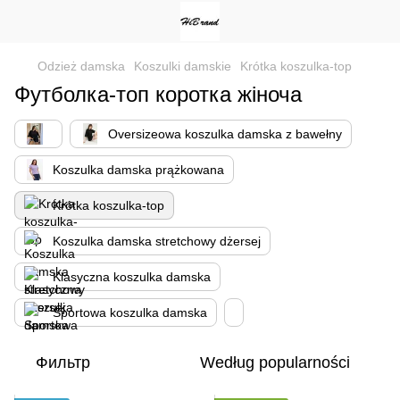
Odzież damska
Koszulki damskie
Krótka koszulka-top
Футболка-топ коротка жіноча
Oversizeowa koszulka damska z bawełny
Koszulka damska prążkowana
Krótka koszulka-top
Koszulka damska stretchowy dżersej
Klasyczna koszulka damska
Sportowa koszulka damska
Фильтр
Według popularności