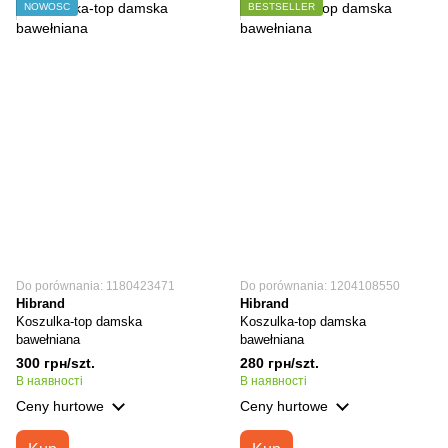
NOWOŚĆ
BESTSELLER
Do porównania: 1180423471
Do porównania: 1204108550
Hibrand
Hibrand
Koszulka-top damska
Koszulka-top damska
bawełniana
bawełniana
300 грн/szt.
280 грн/szt.
В наявності
В наявності
Ceny hurtowe
Ceny hurtowe