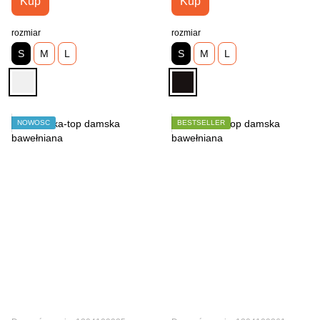
Kup
Kup
rozmiar
rozmiar
S
M
L
S
M
L
NOWOŚĆ
BESTSELLER