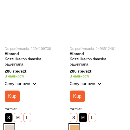
Do porównania: 1204109738
Do porównania: 1498512481
Hibrand
Hibrand
Koszulka-top damska
Koszulka-top damska
bawełniana
bawełniana
280 грн/szt.
280 грн/szt.
В наявності
В наявності
Ceny hurtowe
Ceny hurtowe
Kup
Kup
rozmiar
rozmiar
S
M
L
S
M
L