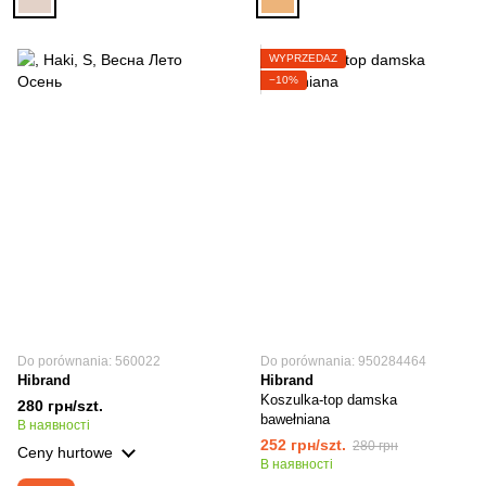
WYPRZEDAŻ
−10%
Do porównania: 560022
Do porównania: 950284464
Hibrand
Hibrand
Koszulka-top damska
280 грн/szt.
bawełniana
В наявності
252 грн/szt.
280 грн
Ceny hurtowe
В наявності