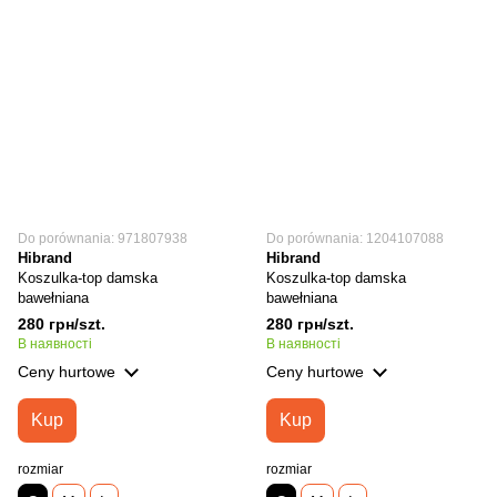
Do porównania: 971807938
Do porównania: 1204107088
Hibrand
Hibrand
Koszulka-top damska
Koszulka-top damska
bawełniana
bawełniana
280 грн/szt.
280 грн/szt.
В наявності
В наявності
Ceny hurtowe
Ceny hurtowe
Kup
Kup
rozmiar
rozmiar