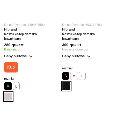
Do porównania: 1498525564
Do porównania: 693373793
Hibrand
Hibrand
Koszulka-top damska
Koszulka-top damska
bawełniana
bawełniana
280 грн/szt.
300 грн/шт
В наявності
Немає в наявності
Ceny hurtowe
Ceny hurtowe
Kup
rozmiar
S
M
L
rozmiar
M
L