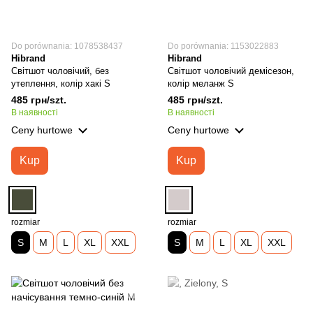
Do porównania: 1078538437
Do porównania: 1153022883
Hibrand
Hibrand
Світшот чоловічий, без
Світшот чоловічий демісезон,
утеплення, колір хакі S
колір меланж S
485 грн/szt.
485 грн/szt.
В наявності
В наявності
Ceny hurtowe
Ceny hurtowe
Kup
Kup
rozmiar
rozmiar
S
M
L
XL
XXL
S
M
L
XL
XXL