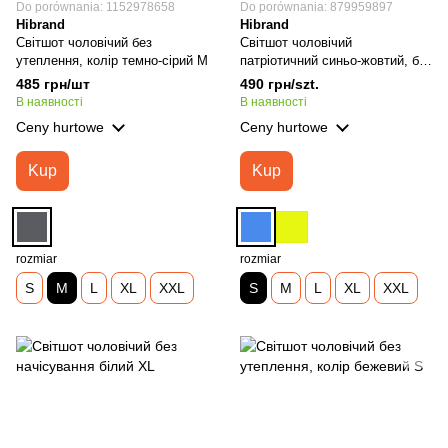
Do porównania: 1152978658
Do porównania: 879959897
Hibrand
Hibrand
Світшот чоловічий без
Світшот чоловічий
утеплення, колір темно-сірий М
патріотичний синьо-жовтий, без
утеплення S
485 грн/шт
490 грн/szt.
В наявності
В наявності
Ceny hurtowe
Ceny hurtowe
Kup
Kup
rozmiar
rozmiar
S
M
L
XL
XXL
S
M
L
XL
XXL