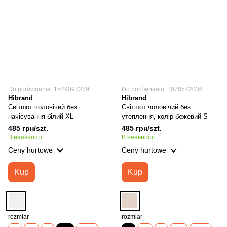
Do porównania: 1549097279
Do porównania: 1078572036
Hibrand
Hibrand
Світшот чоловічий без
Світшот чоловічий без
начісування білий XL
утеплення, колір бежевий S
485 грн/szt.
485 грн/szt.
В наявності
В наявності
Ceny hurtowe
Ceny hurtowe
Kup
Kup
rozmiar
rozmiar