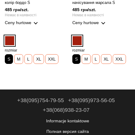
колір бордо S
начісування марсала S
485 грн/szt.
485 грн/szt.
Немає в наявності
Немає в наявності
Ceny hurtowe
Ceny hurtowe
rozmiar
rozmiar
S
M
L
XL
XXL
S
M
L
XL
XXL
+38(095)754-79-55
+38(095)973-56-05
+38(068)938-23-07
Informacje kontaktowe
Полная версия сайта