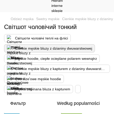
Odzież męska
Swetry męskie
Cienkie męskie bluzy z dzianin
Світшот чоловічий тонкий
Світшоти чоловічі теплі на флісі
Cienkie męskie bluzy z dzianiny dwuwarstwowej
Męskie hoodie, ciepłe ocieplane polarem wewnątrz
Cienkie męskie bluzy z kapturem z dzianiny dwuwarstwowej
Oversize'owe męskie hoodie
Męska zapinana bluza z kapturem
Фильтр
Według popularności