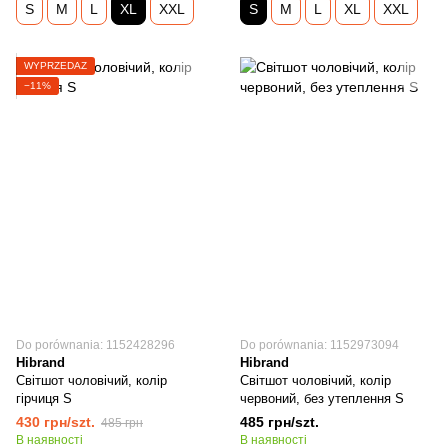
S
M
L
XL
XXL
S
M
L
XL
XXL
WYPRZEDAŻ
−11%
Do porównania: 1152428296
Do porównania: 1152973094
Hibrand
Hibrand
Світшот чоловічий, колір
Світшот чоловічий, колір
гірчиця S
червоний, без утеплення S
430 грн/szt.
485 грн/szt.
485 грн
В наявності
В наявності