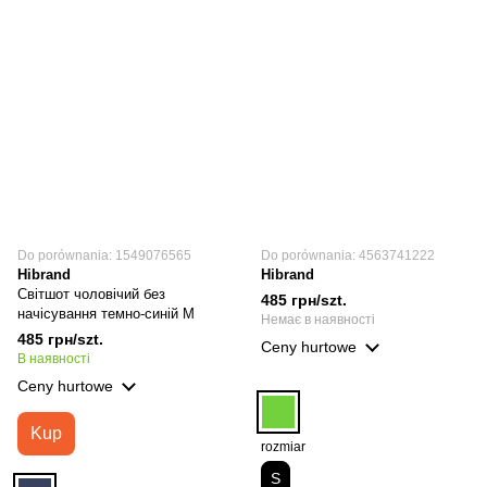
Do porównania: 1549076565
Do porównania: 4563741222
Hibrand
Hibrand
Світшот чоловічий без
485 грн/szt.
начісування темно-синій M
Немає в наявності
485 грн/szt.
Ceny hurtowe
В наявності
Ceny hurtowe
Kup
rozmiar
S