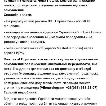
компаній Укрпошта, Нова Пошта. Комісія за накладний
платіж сплачується покупцем незалежно від суми
замовлення.
Способи оплати:
- На розрахунковий рахунок ФОП Приватбанк або ФОП
Монобанк;
- накладним платежем у відділенні Укрпошти або Нової Пошти
з попереднім внесенням мінімальної передоплати на
розрахунковий рахунок;
- онлайн-оплата на сайті (картою MasterCard/Visa) через
сервіс LiqPay.
Важливо! В умовах воєнного стану ми не відправляємо
замовлення без внесення мінімальної передоплати, яка
потрібна для покриття витрат на доставку в обидві
сторони (у випадку відмови від замовлення).
Будь ласка,
уважно перевіряйте замовлення, деталі щодо наявності,
розмірних сіток або додаткових фото ви завжди можете
уточнити у менеджера
(Viber/telegram
+38(068) 938-23-07).
Гарантії виробника:
Згідно законодавства України ви можете повернути або
обміняти товар протягом 14-ти календарних днів з моменту