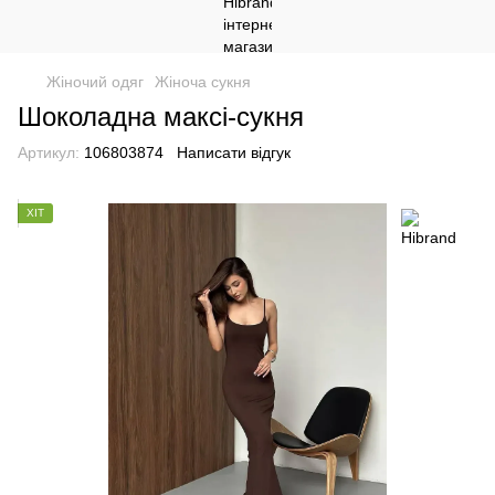
Жіночий одяг
Жіноча сукня
Шоколадна максі-сукня
Артикул:
106803874
Написати відгук
ХІТ