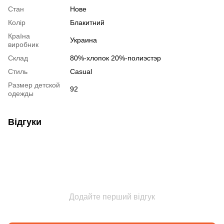
Стан
Нове
Колір
Блакитний
Країна
Украина
виробник
Склад
80%-хлопок 20%-полиэстэр
Стиль
Casual
Размер детской
92
одежды
Відгуки
Додайте перший відгук