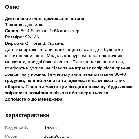
Опис
Дитячі спортивні демісезонні штани
Тканина:
двонитка
Склад
: 80% бавовна, 20% полієстер
Розміри
: 92-146
Виробник:
Hibrand, Україна.
Дитячі спортивні штани, найкращий варіант для будь-якої
фізичної активності. Модель зі шнурком та на еластичних
манжетах, має дві бокові кишені. Тканина не кошлатиться,
комфортна до тіла, не сідає та не втрачає колір після прання,
довговічна у носінні.
Температурний режим прання 30-40
градусів, не відбілювати та віджимати на мінімальних
обертах. Якщо ви маєте сумнів щодо розміру, будь ласка,
звіртеся з розмірною сіткою або зверніться за
допомогою до менеджера.
Характеристики
Вид виробу
Штаны
Сезон
Весна/осень