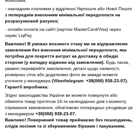
Монобанк;
- накладним платежем у відділенні Укрпошти або Нової Пошти
з попереднім внесенням мінімальної передоплати на
розрахунковий рахунок;
- онлайн-оплата на сайті (картою MasterCard/Visa) через
сервіс LiqPay.
Важливо! В умовах воєнного стану ми не відправляємо
замовлення без внесення мінімальної передоплати, яка
потрібна для покриття витрат на доставку в обидві
сторони (у випадку відмови від замовлення).
Будь ласка,
уважно перевіряйте замовлення, деталі щодо наявності,
розмірних сіток або додаткових фото ви завжди можете
уточнити у менеджера
(Viber/telegram
+38(068) 938-23-07).
Гарантії виробника:
Згідно законодавства України ви можете повернути або
обміняти товар протягом 14-ти календарних днів з моменту
отримання замовлення, обов'язково попередньо узгодивши це
з менеджером
+38(068) 938-23-07.
Важливо! Повернений товар приймаємо без пошкоджень,
слідів носіння та зі збереженими бірками і пакуванням.