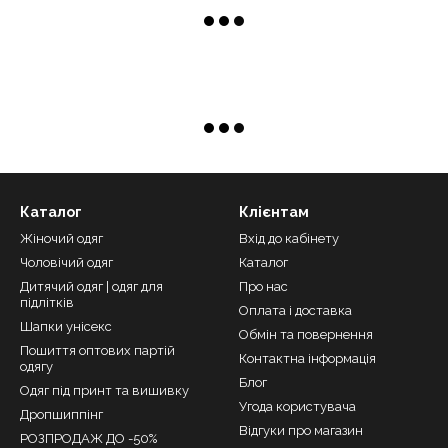
Каталог
Клієнтам
Жіночий одяг
Вхід до кабінету
Чоловічий одяг
Каталог
Дитячий одяг | одяг для
Про нас
підлітків
Оплата і доставка
Шапки унісекс
Обмін та повернення
Пошиття оптових партій
Контактна інформація
одягу
Блог
Одяг під принт та вишивку
Угода користувача
Дропшиппінг
Відгуки про магазин
РОЗПРОДАЖ ДО -50%