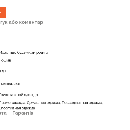
у
дгук або коментар
Можливо будь-який розмір
Пошив
3 дн
Смешанная
Трикотажной одежды
Промо-одежда, Домашняя одежда, Повседневная одежда,
Спортивная одежда
ата
Гарантія