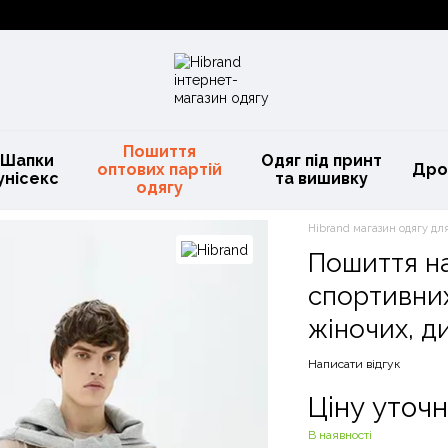
Пошиття
Шапки
Одяг під принт
оптових партій
Дро
унісекс
та вишивку
одягу
Hibrand магазин одягу для
Пошиття н
спортивних
жіночих, д
Написати відгук
Ціну уточ
В наявності