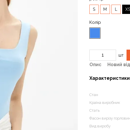
S
M
L
X
Колір
шт
Опис
Новий ві
Характеристики
Стан
Країна виробник
Стать
Фасон вирізу горлови
Вид виробу