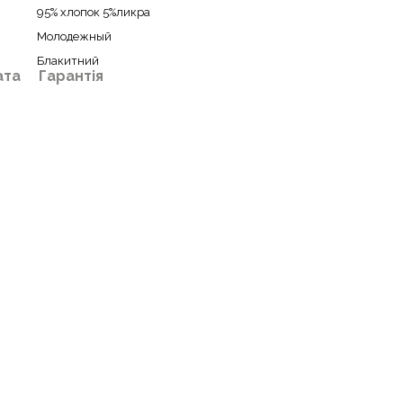
95% хлопок 5%ликра
Молодежный
Блакитний
ата
Гарантія