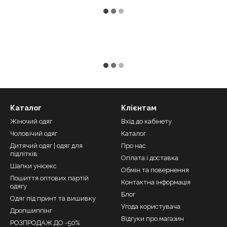
Каталог
Клієнтам
Жіночий одяг
Вхід до кабінету
Чоловічий одяг
Каталог
Дитячий одяг | одяг для
Про нас
підлітків
Оплата і доставка
Шапки унісекс
Обмін та повернення
Пошиття оптових партій
Контактна інформація
одягу
Блог
Одяг під принт та вишивку
Угода користувача
Дропшиппінг
Відгуки про магазин
РОЗПРОДАЖ ДО -50%