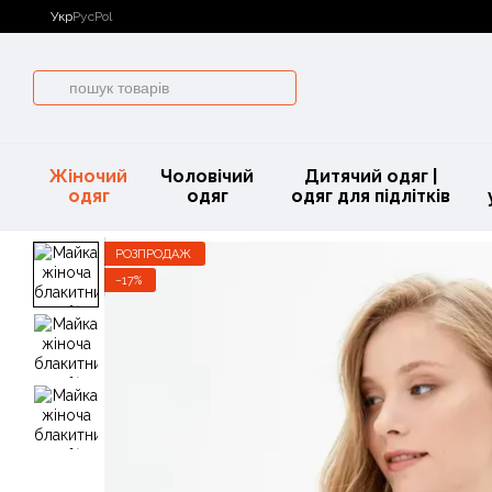
Перейти до основного контенту
Укр
Рус
Pol
Жіночий
Чоловічий
Дитячий одяг |
одяг
одяг
одяг для підлітків
РОЗПРОДАЖ
−17%