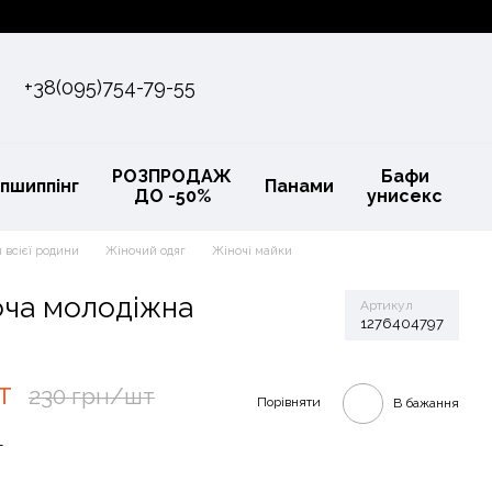
+38(095)754-79-55
РОЗПРОДАЖ
Бафи
пшиппінг
Панами
ДО -50%
унисекс
 всієї родини
Жіночий одяг
Жіночі майки
оча молодіжна
Артикул
1276404797
т
230 грн/шт
Порівняти
В бажання
т