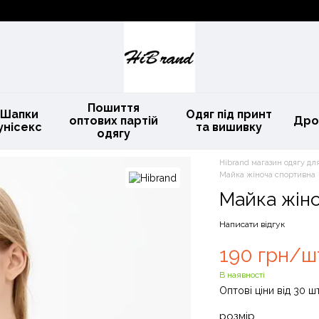
Пошиття
Шапки
Одяг під принт
оптових партій
Дро
унісекс
та вишивку
одягу
Hibrand магазин одягу для
Майка жіноча спортивна
Майка жін
Написати відгук
190 грн/ш
В наявності
Оптові ціни від 30 ш
розмір