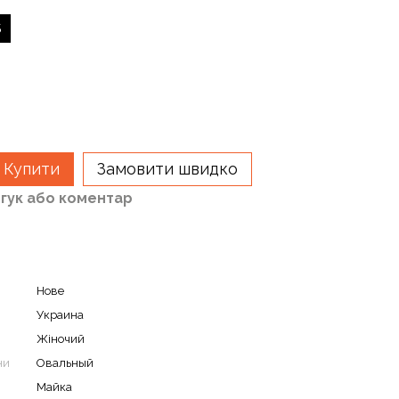
S
Купити
Замовити швидко
дгук або коментар
Нове
Украина
Жіночий
ни
Овальный
Майка