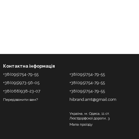
Контактна інформація
+38(095)754-79-55
+38(095)754-79-55
+38(095)973-56-05
+38(095)754-79-55
+38(068)938-23-07
+38(095)754-79-55
hibrand.amt@gmail.com
Передзвонити вам?
Україна, м. Одеса, 11 ст.
Люстдорфскої дороги, 3
Мапа проїзду