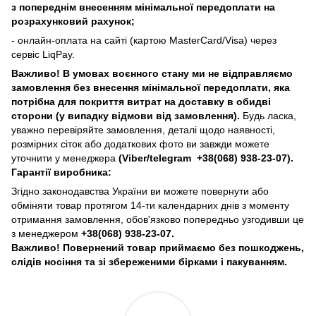
з попереднім внесенням мінімальної передоплати на
розрахунковий рахунок;
- онлайн-оплата на сайті (картою MasterCard/Visa) через
сервіс LiqPay.
Важливо! В умовах воєнного стану ми не відправляємо
замовлення без внесення мінімальної передоплати, яка
потрібна для покриття витрат на доставку в обидві
сторони (у випадку відмови від замовлення).
Будь ласка,
уважно перевіряйте замовлення, деталі щодо наявності,
розмірних сіток або додаткових фото ви завжди можете
уточнити у менеджера
(Viber/telegram
+38(068) 938-23-07).
Гарантії виробника:
Згідно законодавства України ви можете повернути або
обміняти товар протягом 14-ти календарних днів з моменту
отримання замовлення, обов'язково попередньо узгодивши це
з менеджером
+38(068) 938-23-07.
Важливо! Повернений товар приймаємо без пошкоджень,
слідів носіння та зі збереженими бірками і пакуванням.