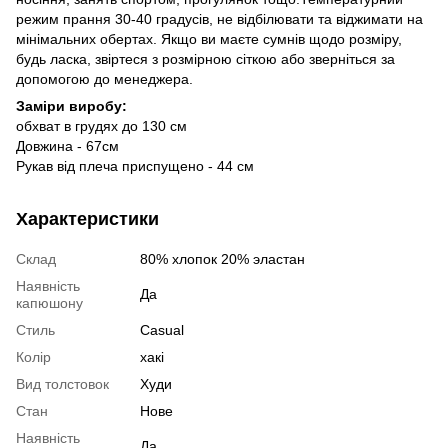
режим прання 30-40 градусів, не відбілювати та віджимати на
мінімальних обертах. Якщо ви маєте сумнів щодо розміру,
будь ласка, звіртеся з розмірною сіткою або зверніться за
допомогою до менеджера.
Заміри виробу:
обхват в грудях до 130 см
Довжина - 67см
Рукав від плеча приспущено - 44 см
Характеристики
Склад
80% хлопок 20% эластан
Наявність
Да
капюшону
Стиль
Casual
Колір
хакі
Вид толстовок
Худи
Стан
Нове
Наявність
Да