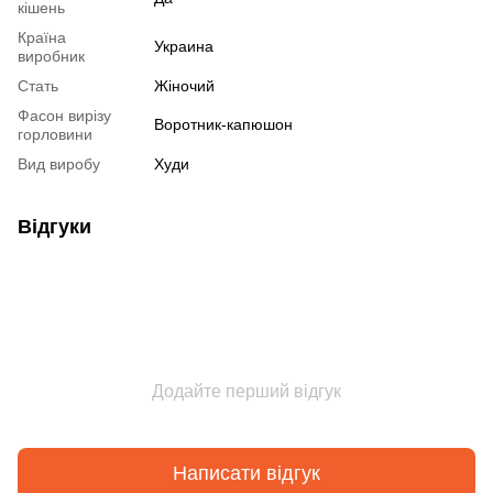
кішень
Країна
Украина
виробник
Стать
Жіночий
Фасон вирізу
Воротник-капюшон
горловини
Вид виробу
Худи
Відгуки
Додайте перший відгук
Написати відгук