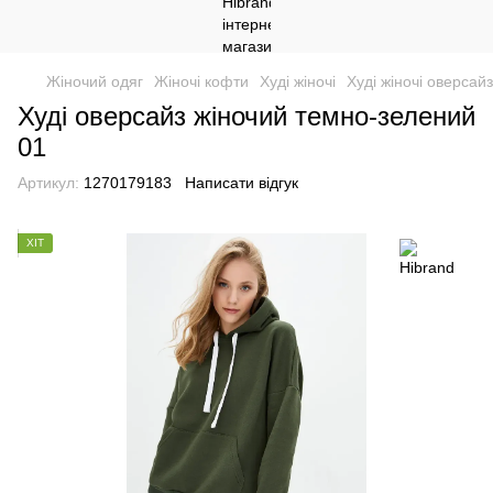
Жіночий одяг
Жіночі кофти
Худі жіночі
Худі жіночі оверсайз
Худі оверсайз жіночий темно-зелений
01
Артикул:
1270179183
Написати відгук
ХІТ