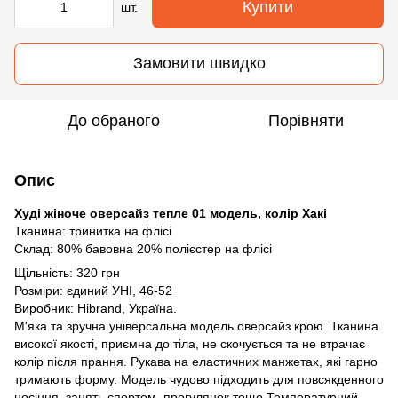
Купити
шт.
Замовити швидко
До обраного
Порівняти
Опис
Худі жіноче оверсайз тепле 01 модель, колір Хакі
Тканина: тринитка на флісі
Склад: 80% бавовна 20% полієстер на флісі
Щільність: 320 грн
Розміри: єдиний УНІ, 46-52
Виробник: Hibrand, Україна.
М'яка та зручна універсальна модель оверсайз крою. Тканина
високої якості, приємна до тіла, не скочується та не втрачає
колір після прання. Рукава на еластичних манжетах, які гарно
тримають форму. Модель чудово підходить для повсякденного
носіння, занять спортом, прогулянок тощо.Температурний