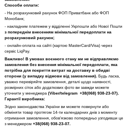
Способи оплати:
- На розрахунковий рахунок ФОП Приватбанк або ФОП
Монобанк;
- накладним платежем у відділенні Укрпошти або Нової Пошти
з попереднім внесенням мінімальної передоплати на
розрахунковий рахунок;
- онлайн-оплата на сайті (картою MasterCard/Visa) через
сервіс LiqPay.
Важливо! В умовах воєнного стану ми не відправляємо
замовлення без внесення мінімальної передоплати, яка
потрібна для покриття витрат на доставку в обидві
сторони (у випадку відмови від замовлення).
Будь ласка,
уважно перевіряйте замовлення, деталі щодо наявності,
розмірних сіток або додаткових фото ви завжди можете
уточнити у менеджера
(Viber/telegram
+38(068) 938-23-07).
Гарантії виробника:
Згідно законодавства України ви можете повернути або
обміняти товар протягом 14-ти календарних днів з моменту
отримання замовлення, обов'язково попередньо узгодивши це
з менеджером
+38(068) 938-23-07.