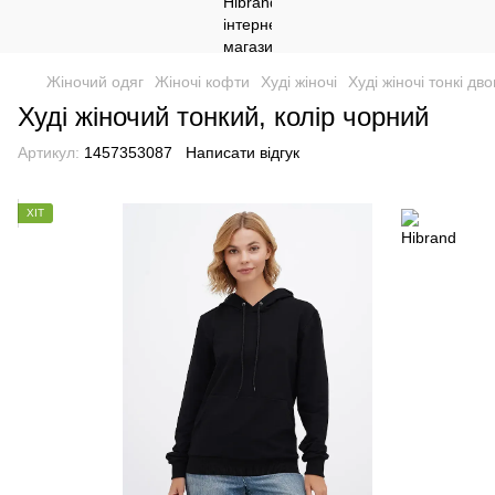
Жіночий одяг
Жіночі кофти
Худі жіночі
Худі жіночі тонкі дв
Худі жіночий тонкий, колір чорний
Артикул:
1457353087
Написати відгук
ХІТ