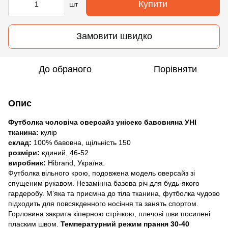
Купити
шт
Замовити швидко
До обраного
Порівняти
Опис
Футболка чоловіча оверсайз унісекс бавовняна УНІ
тканина:
кулір
склад:
100% бавовна, щільність 150
розміри:
єдиний, 46-52
виробник:
Hibrand, Україна.
Футболка вільного крою, подовжена модель оверсайз зі
спущеним рукавом. Незамінна базова річ для будь-якого
гардеробу. М’яка та приємна до тіла тканина, футболка чудово
підходить для повсякденного носіння та занять спортом.
Горловина закрита кіперною стрічкою, плечові шви посилені
пласким швом.
Температурний режим прання 30-40