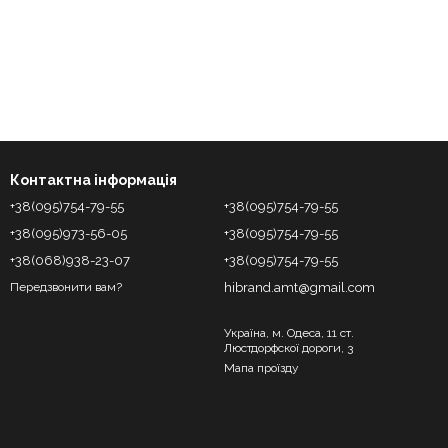
Контактна інформація
+38(095)754-79-55
+38(095)754-79-55
+38(095)973-56-05
+38(095)754-79-55
+38(068)938-23-07
+38(095)754-79-55
hibrand.amt@gmail.com
Передзвонити вам?
Україна, м. Одеса, 11 ст.
Люстдорфскої дороги, 3
Мапа проїзду