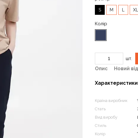
S
M
L
X
Колір
шт.
Опис
Новий ві
Характеристики
Країна виробник
Стать
Вид виробу
Стиль
Колір