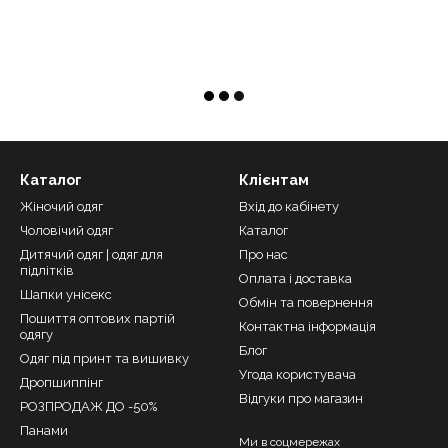
Каталог
Клієнтам
Жіночий одяг
Вхід до кабінету
Чоловічий одяг
Каталог
Дитячий одяг | одяг для
Про нас
підлітків
Оплата і доставка
Шапки унісекс
Обмін та повернення
Пошиття оптових партій
Контактна інформація
одягу
Блог
Одяг під принт та вишивку
Угода користувача
Дропшиппінг
Відгуки про магазин
РОЗПРОДАЖ ДО -50%
Панами
Ми в соцмережах