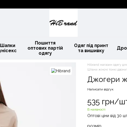
Пошиття
Шапки
Одяг під принт
оптових партій
Дро
унісекс
та вишивку
одягу
Hibrand магазин одягу для
Штани жіночі тонкі двони
Джогери жі
Написати відгук
535 грн/ш
В наявності
Оптові ціни від 30 шт
розмір