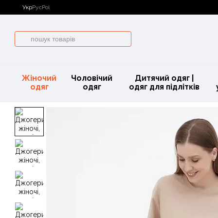
Перейти до основного контенту
Укр
Рус
Pol
Жіночий
Чоловічий
Дитячий одяг |
одяг
одяг
одяг для підлітків