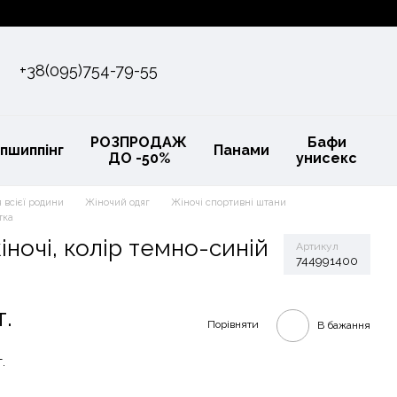
+38(095)754-79-55
РОЗПРОДАЖ
Бафи
пшиппінг
Панами
ДО -50%
унисекс
 всієї родини
Жіночий одяг
Жіночі спортивні штани
тка
ночі, колір темно-синій
Артикул
744991400
т.
Порівняти
В бажання
.