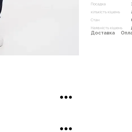
Посадка
кількість кішень
Стан
Наявність кішень
Доставка
Опл