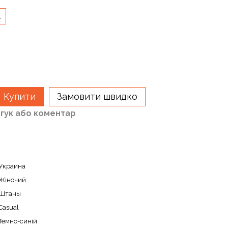
L
Купити
Замовити швидко
дгук або коментар
Украина
Жіночий
Штаны
Casual
Темно-синій