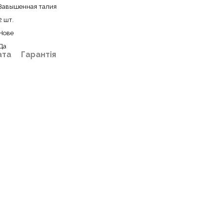
Завышенная талия
2 шт.
Нове
Да
ата
Гарантія