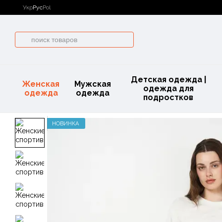
Перейти к основному контенту
Укр
Рус
Pol
Детская одежда |
Женская
Мужская
одежда для
одежда
одежда
подростков
НОВИНКА