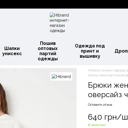
Пошив
Одежда под
Шапки
оптовых
принт и
Дроп
унисекс
партий
вышивку
одежды
Hibrand магазин одежды 
Штаны женские тонкие д
Брюки жен
оверсайз 
Оставить отзыв
640 грн/ш
В наличии