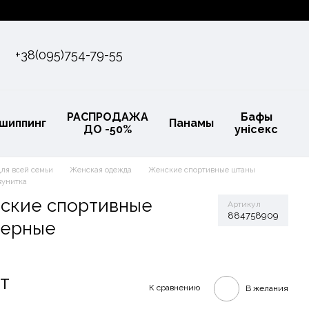
+38(095)754-79-55
РАСПРОДАЖА
Бафы
шиппинг
Панамы
ДО -50%
унісекс
для всей семьи
Женская одежда
Женские спортивные штаны
вунитка
ские спортивные
Артикул
884758909
черные
т
К сравнению
В желания