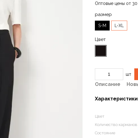
Оптовые цены от 30
размер
S-M
L-XL
Цвет
шт
Описание
Нов
Характеристики
Цвет
Количество карманов
Состояние