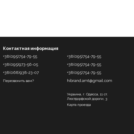
Контактная информация
+38(095)754-79-55
+38(095)754-79-55
+38(095)973-56-05
+38(095)754-79-55
+38(068)938-23-07
+38(095)754-79-55
hibrand.amt@gmail.com
Перезвонить вам?
Украина, г. Одесса, 11 ст.
Люстдорфской дороги, 3
Карта проезда