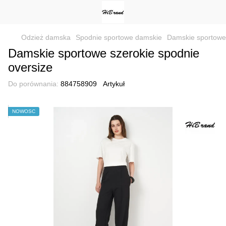
Odzież damska
Spodnie sportowe damskie
Damskie sportowe
Damskie sportowe szerokie spodnie
oversize
Do porównania:
884758909
Artykuł
NOWOŚĆ