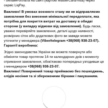
- онлайн-оплата на сайті (картою MasterCard/Visa) через
сервіс LiqPay.
Важливо! В умовах воєнного стану ми не відправляємо
замовлення без внесення мінімальної передоплати, яка
потрібна для покриття витрат на доставку в обидві
сторони (у випадку відмови від замовлення).
Будь ласка,
уважно перевіряйте замовлення, деталі щодо наявності,
розмірних сіток або додаткових фото ви завжди можете
уточнити у менеджера
(Viber/telegram
+38(068) 938-23-07).
Гарантії виробника:
Згідно законодавства України ви можете повернути або
обміняти товар протягом 14-ти календарних днів з моменту
отримання замовлення, обов'язково попередньо узгодивши це
з менеджером
+38(068) 938-23-07.
Важливо! Повернений товар приймаємо без пошкоджень,
слідів носіння та зі збереженими бірками і пакуванням.