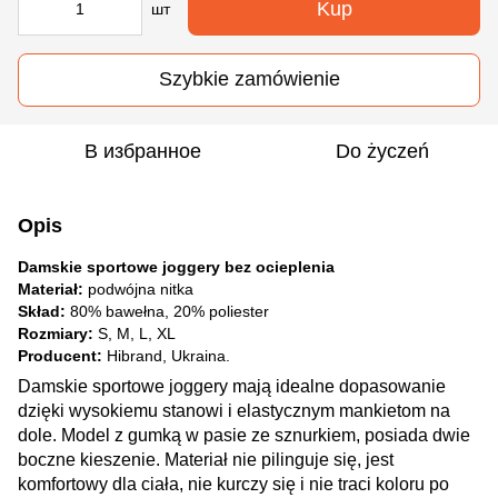
Kup
шт
Szybkie zamówienie
В избранное
Do życzeń
Opis
Damskie sportowe joggery bez ocieplenia
Materiał:
podwójna nitka
Skład:
80% bawełna, 20% poliester
Rozmiary:
S, M, L, XL
Producent:
Hibrand, Ukraina.
Damskie sportowe joggery mają idealne dopasowanie
dzięki wysokiemu stanowi i elastycznym mankietom na
dole. Model z gumką w pasie ze sznurkiem, posiada dwie
boczne kieszenie. Materiał nie pilinguje się, jest
komfortowy dla ciała, nie kurczy się i nie traci koloru po