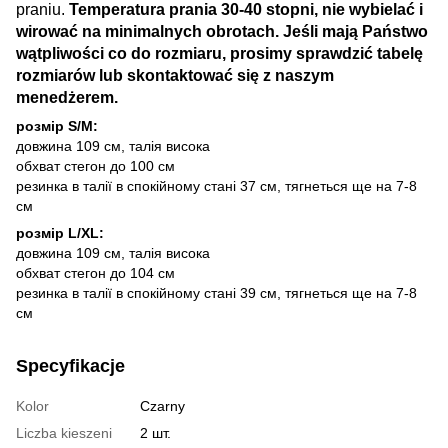
praniu.
Temperatura prania 30-40 stopni, nie wybielać i
wirować na minimalnych obrotach.
Jeśli mają Państwo
wątpliwości co do rozmiaru, prosimy sprawdzić tabelę
rozmiarów lub skontaktować się z naszym
menedżerem.
розмір S/M:
довжина 109 см, талія висока
обхват стегон до 100 см
резинка в талії в спокійному стані 37 см, тягнеться ще на 7-8
см
розмір L/XL:
довжина 109 см, талія висока
обхват стегон до 104 см
резинка в талії в спокійному стані 39 см, тягнеться ще на 7-8
см
Specyfikacje
Kolor
Czarny
Liczba kieszeni
2 шт.