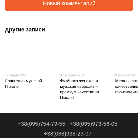
Новый комментарий
Другие записи
12 марта 2025
9 февраля 2025
8 января 2025
Лопнгслив мужской
Футболка женская и
Мерч на зак
Hibrand
мужская оверсайз –
качественн
премиум качество от
производите
Hibrand
+38(095)754-79-55
+38(095)973-56-05
+38(068)938-23-07