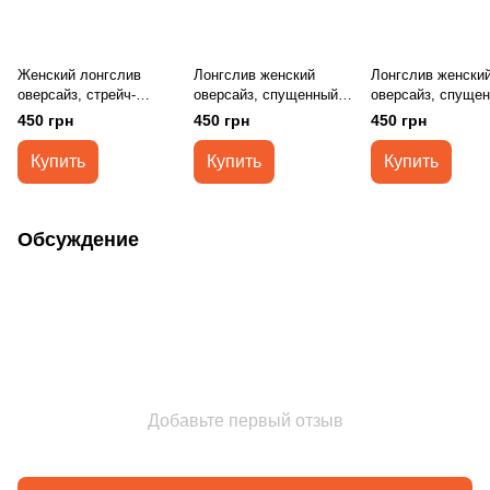
Женский лонгслив
Лонгслив женский
Лонгслив женски
оверсайз, стрейч-
оверсайз, спущенный
оверсайз, спуще
кулир, темно-синий
рукав, цвет бежевый S-
рукав, цвет лаван
450 грн
450 грн
450 грн
S/M
M
M
Купить
Купить
Купить
Обсуждение
Добавьте первый отзыв