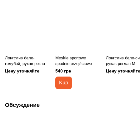
Лонгслив бело-
Męskie sportowe
Лонгслив бело-си
голубой, рукав реглан
spodnie przejściowe
рукав реглан М
М
Цену уточняйте
540 грн
Цену уточняйт
Kup
Обсуждение