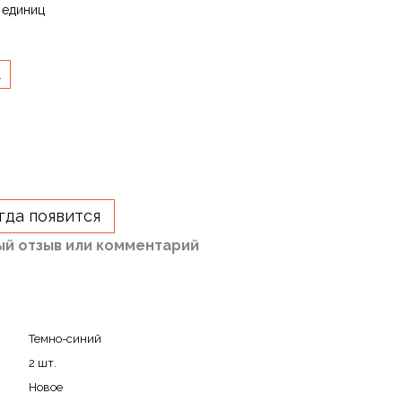
 единиц
L
гда появится
ый отзыв или комментарий
Темно-синий
2 шт.
Новое