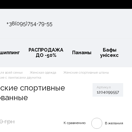
+38(095)754-79-55
РАСПРОДАЖА
Бафы
шиппинг
Панамы
ДО -50%
унісекс
для всей семьи
Женская одежда
Женские спортивные штаны
ие с лампасами двунитка
ские спортивные
Артикул
1204099557
ованные
0 грн
К сравнению
В желания