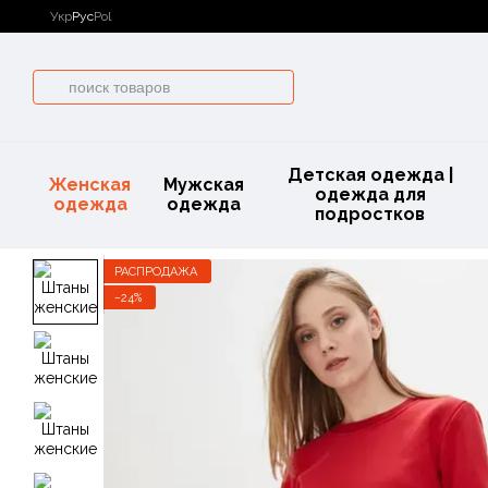
Перейти к основному контенту
Укр
Рус
Pol
Детская одежда |
Женская
Мужская
одежда для
одежда
одежда
подростков
РАСПРОДАЖА
−24%