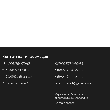
Контактная информация
+38(095)754-79-55
+38(095)754-79-55
+38(095)973-56-05
+38(095)754-79-55
+38(068)938-23-07
+38(095)754-79-55
hibrand.amt@gmail.com
Перезвонить вам?
Украина, г. Одесса, 11 ст.
Люстдорфской дороги, 3
Карта проезда