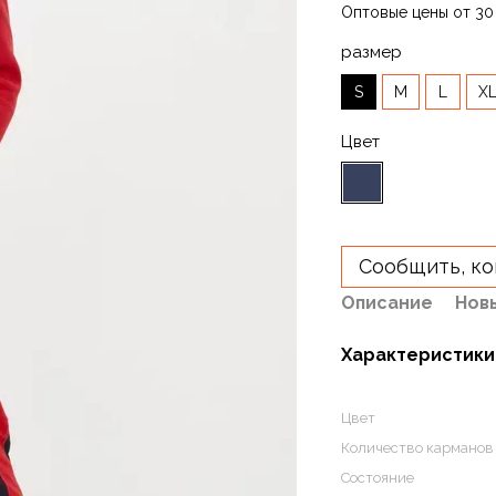
Оптовые цены от 30
размер
S
M
L
X
Цвет
Сообщить, ко
Описание
Нов
Характеристики
Цвет
Количество карманов
Состояние