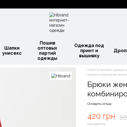
Пошив
Одежда под
Шапки
оптовых
принт и
Дроп
унисекс
партий
вышивку
одежды
Hibrand магазин одежды 
Штаны спортивные женск
Брюки жен
комбинир
Оставить отзыв
420 грн
55
Ожидается