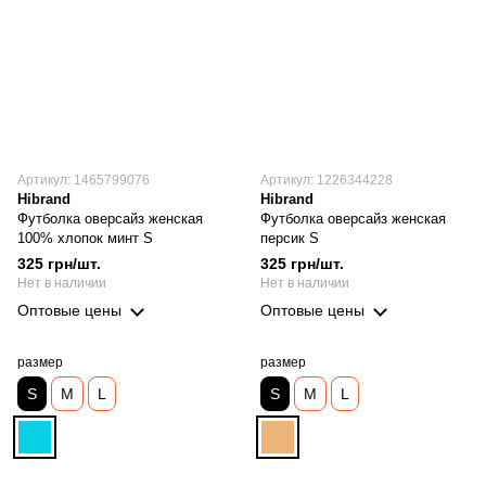
Артикул: 1465799076
Артикул: 1226344228
Hibrand
Hibrand
Футболка оверсайз женская
Футболка оверсайз женская
100% хлопок минт S
персик S
325 грн/шт.
325 грн/шт.
Нет в наличии
Нет в наличии
Оптовые цены
Оптовые цены
размер
размер
S
M
L
S
M
L