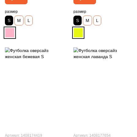
размер
размер
S
M
L
S
M
L
Артикул: 1408174419
Артикул: 1408177654