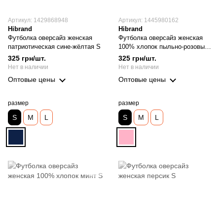
Артикул: 1429868948
Артикул: 1445980162
Hibrand
Hibrand
Футболка оверсайз женская
Футболка оверсайз женская
патриотическая сине-жёлтая S
100% хлопок пыльно-розовый
S
325 грн/шт.
325 грн/шт.
Нет в наличии
Нет в наличии
Оптовые цены
Оптовые цены
размер
размер
S
M
L
S
M
L