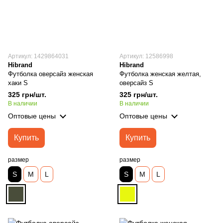
Артикул: 1429864031
Артикул: 12586998
Hibrand
Hibrand
Футболка оверсайз женская
Футболка женская желтая,
хаки S
оверсайз S
325 грн/шт.
325 грн/шт.
В наличии
В наличии
Оптовые цены
Оптовые цены
Купить
Купить
размер
размер
S
M
L
S
M
L