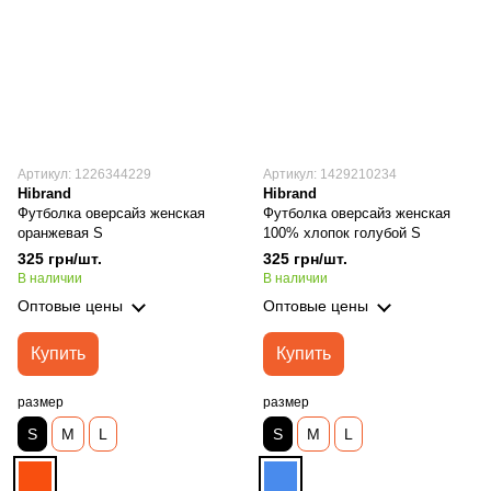
Артикул: 1226344229
Артикул: 1429210234
Hibrand
Hibrand
Футболка оверсайз женская
Футболка оверсайз женская
оранжевая S
100% хлопок голубой S
325 грн/шт.
325 грн/шт.
В наличии
В наличии
Оптовые цены
Оптовые цены
Купить
Купить
размер
размер
S
M
L
S
M
L