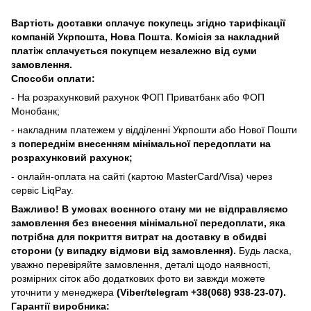
Вартість доставки сплачує покупець згідно тарифікації
компаній Укрпошта, Нова Пошта. Комісія за накладний
платіж сплачується покупцем незалежно від суми
замовлення.
Способи оплати:
- На розрахунковий рахунок ФОП Приватбанк або ФОП
Монобанк;
- накладним платежем у відділенні Укрпошти або Нової Пошти
з попереднім внесенням мінімальної передоплати на
розрахунковий рахунок;
- онлайн-оплата на сайті (картою MasterCard/Visa) через
сервіс LiqPay.
Важливо! В умовах воєнного стану ми не відправляємо
замовлення без внесення мінімальної передоплати, яка
потрібна для покриття витрат на доставку в обидві
сторони (у випадку відмови від замовлення).
Будь ласка,
уважно перевіряйте замовлення, деталі щодо наявності,
розмірних сіток або додаткових фото ви завжди можете
уточнити у менеджера
(Viber/telegram
+38(068) 938-23-07).
Гарантії виробника: