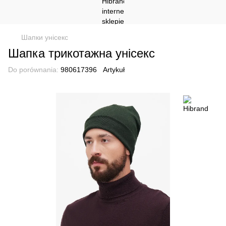
Шапки унісекс
Шапка трикотажна унісекс
Do porównania:
980617396
Artykuł