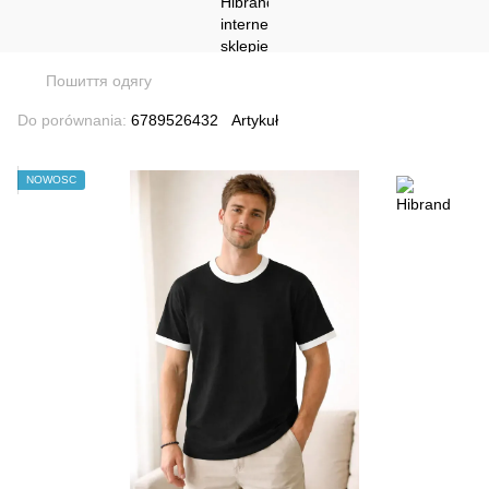
Пошиття одягу
Do porównania:
6789526432
Artykuł
NOWOŚĆ