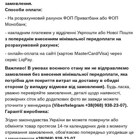
замовлення.
Способи оплати:
- На розрахунковий рахунок ФОП Приватбанк або ФОП
Монобанк;
- накладним платежем у відділенні Укрпошти або Нової Пошти
з попереднім внесенням мінімальної передоплати на
розрахунковий рахунок;
- онлайн-оплата на сайті (картою MasterCard/Visa) через
сервіс LiqPay.
Важливо! В умовах воєнного стану ми не відправляємо
замовлення без внесення мінімальної передоплати, яка
потрібна для покриття витрат на доставку в обидві
сторони (у випадку відмови від замовлення).
Будь ласка,
уважно перевіряйте замовлення, деталі щодо наявності,
розмірних сіток або додаткових фото ви завжди можете
уточнити у менеджера
(Viber/telegram
+38(068) 938-23-07).
Гарантії виробника:
Згідно законодавства України ви можете повернути або
обміняти товар протягом 14-ти календарних днів з моменту
отримання замовлення, обов'язково попередньо узгодивши це
з менеджером
+38(068) 938-23-07.