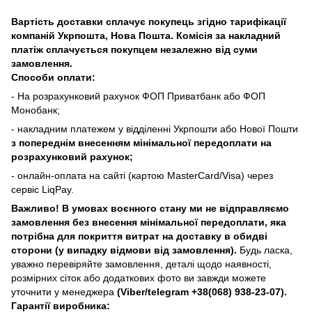
Вартість доставки сплачує покупець згідно тарифікації
компаній Укрпошта, Нова Пошта. Комісія за накладний
платіж сплачується покупцем незалежно від суми
замовлення.
Способи оплати:
- На розрахунковий рахунок ФОП Приватбанк або ФОП
Монобанк;
- накладним платежем у відділенні Укрпошти або Нової Пошти
з попереднім внесенням мінімальної передоплати на
розрахунковий рахунок;
- онлайн-оплата на сайті (картою MasterCard/Visa) через
сервіс LiqPay.
Важливо! В умовах воєнного стану ми не відправляємо
замовлення без внесення мінімальної передоплати, яка
потрібна для покриття витрат на доставку в обидві
сторони (у випадку відмови від замовлення).
Будь ласка,
уважно перевіряйте замовлення, деталі щодо наявності,
розмірних сіток або додаткових фото ви завжди можете
уточнити у менеджера
(Viber/telegram
+38(068) 938-23-07).
Гарантії виробника: