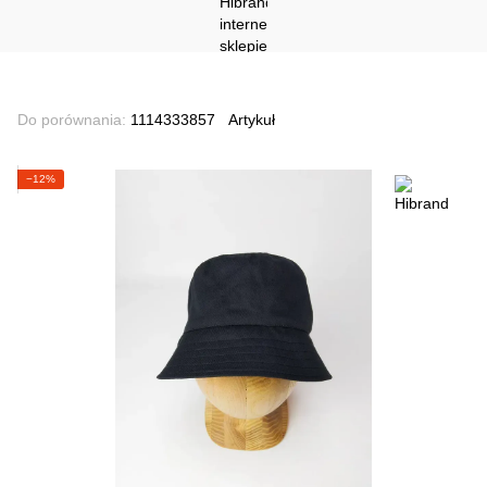
Do porównania:
1114333857
Artykuł
−12%