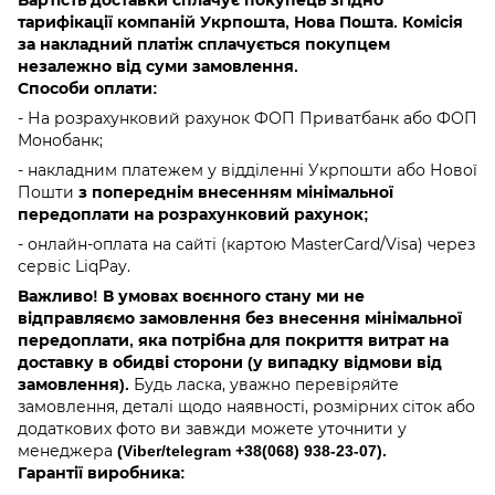
тарифікації компаній Укрпошта, Нова Пошта. Комісія
за накладний платіж сплачується покупцем
незалежно від суми замовлення.
Способи оплати:
- На розрахунковий рахунок ФОП Приватбанк або ФОП
Монобанк;
- накладним платежем у відділенні Укрпошти або Нової
Пошти
з попереднім внесенням мінімальної
передоплати на розрахунковий рахунок;
- онлайн-оплата на сайті (картою MasterCard/Visa) через
сервіс LiqPay.
Важливо! В умовах воєнного стану ми не
відправляємо замовлення без внесення мінімальної
передоплати, яка потрібна для покриття витрат на
доставку в обидві сторони (у випадку відмови від
Будь ласка, уважно перевіряйте
замовлення).
замовлення, деталі щодо наявності, розмірних сіток або
додаткових фото ви завжди можете уточнити у
менеджера
(Viber/telegram
+38(068) 938-23-07).
Гарантії виробника: