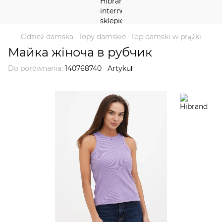
Odzież damska
Topy damskie
Top damski w prążki
Майка жіноча в рубчик
Do porównania:
140768740
Artykuł