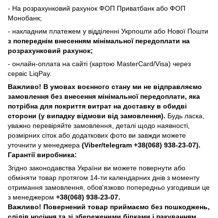
- На розрахунковий рахунок ФОП Приватбанк або ФОП
Монобанк;
- накладним платежем у відділенні Укрпошти або Нової Пошти
з попереднім внесенням мінімальної передоплати на
розрахунковий рахунок;
- онлайн-оплата на сайті (картою MasterCard/Visa) через
сервіс LiqPay.
Важливо! В умовах воєнного стану ми не відправляємо
замовлення без внесення мінімальної передоплати, яка
потрібна для покриття витрат на доставку в обидві
сторони (у випадку відмови від замовлення).
Будь ласка,
уважно перевіряйте замовлення, деталі щодо наявності,
розмірних сіток або додаткових фото ви завжди можете
уточнити у менеджера
(Viber/telegram
+38(068) 938-23-07).
Гарантії виробника:
Згідно законодавства України ви можете повернути або
обміняти товар протягом 14-ти календарних днів з моменту
отримання замовлення, обов'язково попередньо узгодивши це
з менеджером
+38(068) 938-23-07.
Важливо! Повернений товар приймаємо без пошкоджень,
слідів носіння та зі збереженими бірками і пакуванням.