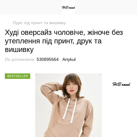
Одяг під принт та вишивку
Худі оверсайз чоловіче, жіноче без
утеплення під принт, друк та
вишивку
Do porównania:
530895664
Artykuł
BESTSELLER