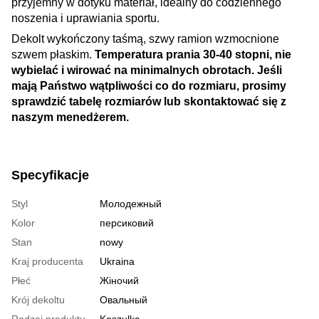
przyjemny w dotyku materiał, idealny do codziennego
noszenia i uprawiania sportu.
Dekolt wykończony taśmą, szwy ramion wzmocnione
szwem płaskim.
Temperatura prania 30-40 stopni, nie
wybielać i wirować na minimalnych obrotach. Jeśli
mają Państwo wątpliwości co do rozmiaru, prosimy
sprawdzić tabelę rozmiarów lub skontaktować się z
naszym menedżerem.
Specyfikacje
Styl
Молодежный
Kolor
персиковий
Stan
nowy
Kraj producenta
Ukraina
Płeć
Жіночий
Krój dekoltu
Овальный
Rodzaj produktu
Koszulka