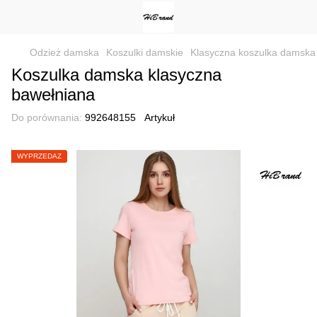
Odzież damska
Koszulki damskie
Klasyczna koszulka damska
Koszulka damska klasyczna
bawełniana
Do porównania:
992648155
Artykuł
WYPRZEDAŻ