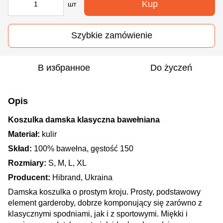
Kup
шт
Szybkie zamówienie
В избранное
Do życzeń
Opis
Koszulka damska klasyczna bawełniana
Materiał:
kulir
Skład:
100% bawełna, gęstość 150
Rozmiary:
S, M, L, XL
Producent:
Hibrand, Ukraina
Damska koszulka o prostym kroju. Prosty, podstawowy
element garderoby, dobrze komponujący się zarówno z
klasycznymi spodniami, jak i z sportowymi. Miękki i