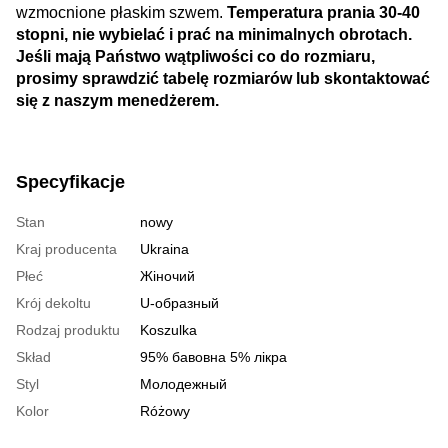
wzmocnione płaskim szwem.
Temperatura prania 30-40
stopni, nie wybielać i prać na minimalnych obrotach.
Jeśli mają Państwo wątpliwości co do rozmiaru,
prosimy sprawdzić tabelę rozmiarów lub skontaktować
się z naszym menedżerem.
Specyfikacje
Stan
nowy
Kraj producenta
Ukraina
Płeć
Жіночий
Krój dekoltu
U-образный
Rodzaj produktu
Koszulka
Skład
95% бавовна 5% лікра
Styl
Молодежный
Kolor
Różowy