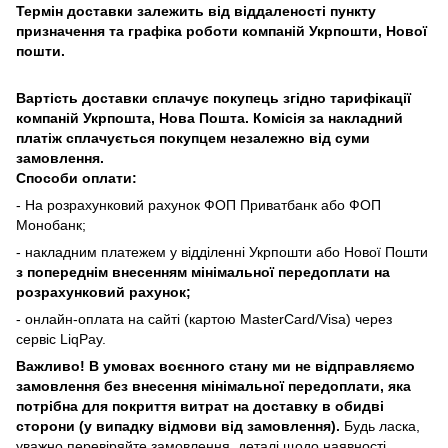
Термін доставки залежить від віддаленості пункту
призначення та графіка роботи компаній Укрпошти, Нової
пошти.
Вартість доставки сплачує покупець згідно тарифікації
компаній Укрпошта, Нова Пошта. Комісія за накладний
платіж сплачується покупцем незалежно від суми
замовлення.
Способи оплати:
- На розрахунковий рахунок ФОП Приватбанк або ФОП
Монобанк;
- накладним платежем у відділенні Укрпошти або Нової Пошти
з попереднім внесенням мінімальної передоплати на
розрахунковий рахунок;
- онлайн-оплата на сайті (картою MasterCard/Visa) через
сервіс LiqPay.
Важливо! В умовах воєнного стану ми не відправляємо
замовлення без внесення мінімальної передоплати, яка
потрібна для покриття витрат на доставку в обидві
сторони (у випадку відмови від замовлення).
Будь ласка,
уважно перевіряйте замовлення, деталі щодо наявності,