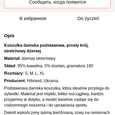
Сообщить, когда появится
В избранное
Do życzeń
Opis
Koszulka damska podstawowa, prosty krój,
stretchowy dżersej
Materiał:
dżersej stretchowy
Skład:
95% bawełna, 5% elastan, gramatura 190
Rozmiary:
S, M, L, XL
Producent:
Hibrand, Ukraina.
Podstawowa damska koszulka, która idealnie przylega do
sylwetki. Materiał jest miękki, lekko rozciągliwy, bardzo
przyjemny w dotyku, a model świetnie nadaje się do
codziennego noszenia i do uprawiania sportu.
Dekolt wykończony taśmą bieliźnianą, szwy na ramionach