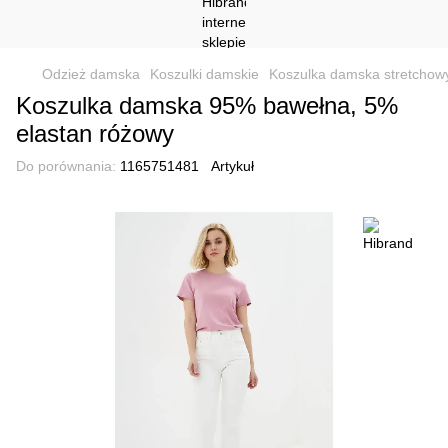
Odzież damska
Koszulki damskie
Koszulka damska stretchowy
Koszulka damska 95% bawełna, 5%
elastan różowy
Do porównania:
1165751481
Artykuł