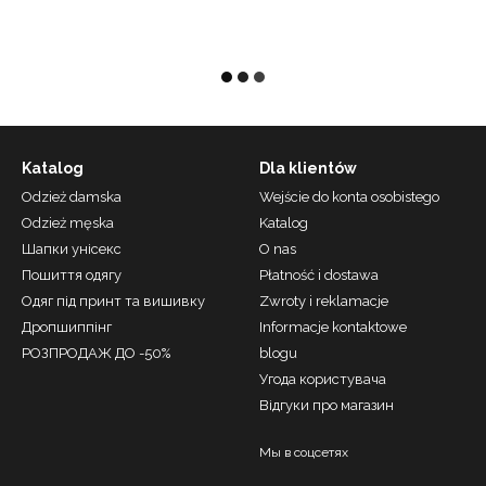
Katalog
Dla klientów
Odzież damska
Wejście do konta osobistego
Odzież męska
Katalog
Шапки унісекс
О nas
Пошиття одягу
Płatność i dostawa
Одяг під принт та вишивку
Zwroty i reklamacje
Дропшиппінг
Informacje kontaktowe
РОЗПРОДАЖ ДО -50%
blogu
Угода користувача
Відгуки про магазин
Мы в соцсетях