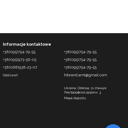
Informacje kontaktowe
+38(095)754-79-55
+38(095)754-79-55
+38(095)973-56-05
+38(095)754-79-55
+38(068)938-23-07
+38(095)754-79-55
hibrand.amt@gmail.com
Oddzwoń
Ukraina, Odessa, 11 станція
Люстдорфскої дороги, 3
Mapa dojazdu