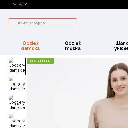
Przejdź do głównej treści
Укр
Рус
Pol
Odzież
Odzież
Шапк
damska
męska
унісе
BESTSELLER