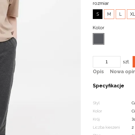
rozmiar
S
M
L
X
Kolor
szt.
Opis
Nowa opin
Specyfikacje
Styl
C
Kolor
C
Krój
З
Liczba kieszeni
2