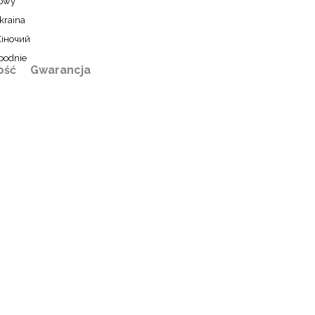
owy
kraina
іночий
podnie
ość
Gwarancja