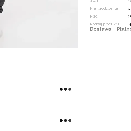
Stan
n
Kraj producenta
U
Płeć
Ж
Rodzaj produktu
S
Dostawa
Płatn