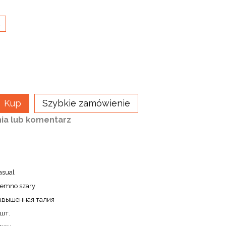
L
Kup
Szybkie zamówienie
ia lub komentarz
asual
iemno szary
авышенная талия
 шт.