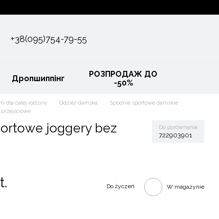
+38(095)754-79-55
РОЗПРОДАЖ ДО
Дропшиппінг
-50%
m dla całej rodziny
Odzież damska
Spodnie sportowe damskie
 przejściowe
ortowe joggery bez
Do porównania
722903901
t.
Do życzeń
W magazynie