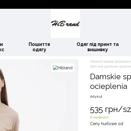
и
Пошиття
Одяг під принт та
кс
одягу
вишивку
Hibrand sklepie odzieżowy
Damskie sportowe spodnie
Damskie sp
ocieplenia
Artykuł
535 грн/sz
В наявності
Ceny hurtowe od