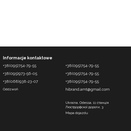
Informacje kontaktowe
+38(095)754-79-55
+38(095)754-79-55
+38(095)973-56-05
+38(095)754-79-55
+38(068)938-23-07
+38(095)754-79-55
hibrand.amt@gmail.com
Oddzwoń
Ukraina, Odessa, 11 станція
Люстдорфскої дороги, 3
Mapa dojazdu