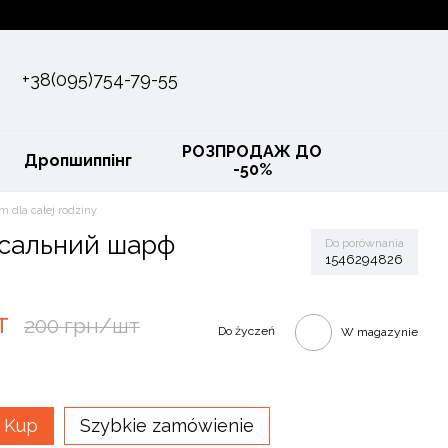
+38(095)754-79-55
РОЗПРОДАЖ ДО
Дропшиппінг
-50%
m dla całej rodziny
рсальний шарф
Do porównania
1546294826
т
200 грн/шт
Do życzeń
W magazynie
Kup
Szybkie zamówienie