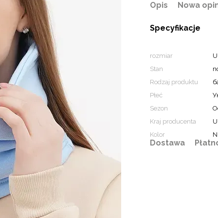
Opis
Nowa opin
Specyfikacje
rozmiar
U
Stan
n
Rodzaj produktu
б
Płeć
У
Sezon
О
Kraj producenta
U
Kolor
N
Dostawa
Płatn