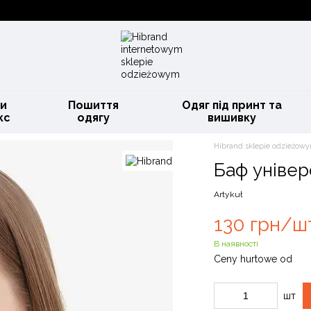
и
Пошиття
Одяг під принт та
кс
одягу
вишивку
Hibrand sklepie odzieżowy
Баф уніве
Artykuł
130 грн/ш
В наявності
Ceny hurtowe od
шт