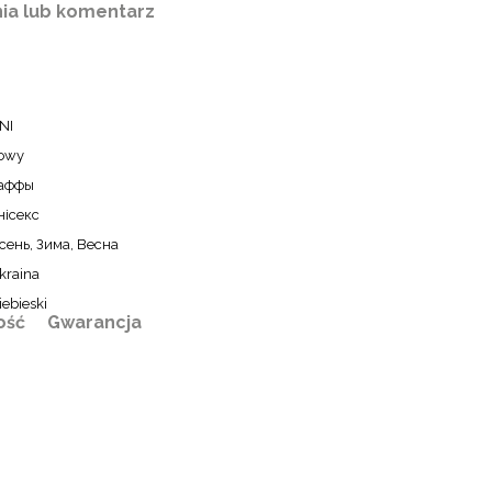
ia lub komentarz
NI
owy
аффы
нісекс
сень, Зима, Весна
kraina
iebieski
ość
Gwarancja