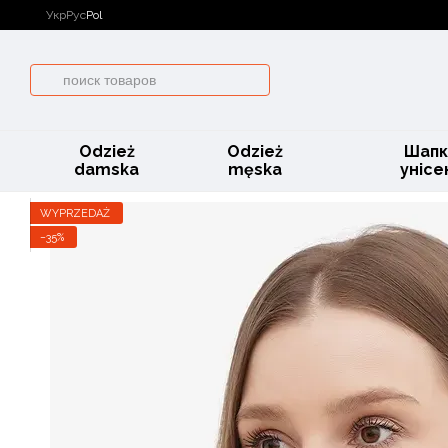
Przejdź do głównej treści
Укр
Рус
Pol
Odzież
Odzież
Шапк
damska
męska
унісе
WYPRZEDAŻ
−35%