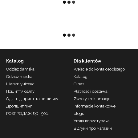
Katalog
Dla klientów
Odzież damska
Wejście do konta osobistego
Odzież męska
Katalog
Шапки унісекс
О nas
Пошиття одягу
Płatność i dostawa
Одяг під принт та вишивку
Zwroty i reklamacje
Дропшиппінг
Informacje kontaktowe
РОЗПРОДАЖ ДО -50%
blogu
Угода користувача
Відгуки про магазин